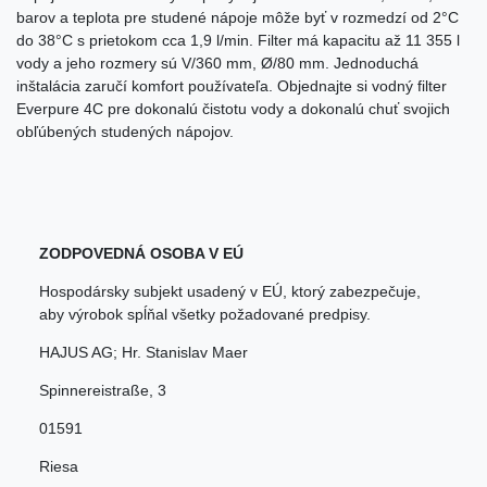
barov a teplota pre studené nápoje môže byť v rozmedzí od 2°C
do 38°C s prietokom cca 1,9 l/min. Filter má kapacitu až 11 355 l
vody a jeho rozmery sú V/360 mm, Ø/80 mm. Jednoduchá
inštalácia zaručí komfort používateľa. Objednajte si vodný filter
Everpure 4C pre dokonalú čistotu vody a dokonalú chuť svojich
obľúbených studených nápojov.
ZODPOVEDNÁ OSOBA V EÚ
Hospodársky subjekt usadený v EÚ, ktorý zabezpečuje,
aby výrobok spĺňal všetky požadované predpisy.
HAJUS AG; Hr. Stanislav Maer
Spinnereistraße
,
3
01591
Riesa