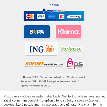
Platba
© Copyright 2026 | Všetky práva vyhradené. - All rights reserved.
Prices incl. VAT. 19% VAT Basic prices see article detail | *
Applies to deliveries to the UK!
Používame cookies na našich stránkach. Niektoré z nich sú nevyhnutné,
Kontakt
Withdraw from contract here
zatiaľ čo iní nám pomohli k zlepšeniu tejto stránky a svoje skúsenosti.
cookies, ktoré používame, a vaše práva ako užívateľ Pre viac informácií,