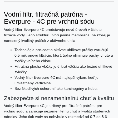
Vodní filtr, filtračná patróna -
Everpure - 4C pre vrchnú sódu
Vodný filter Everpure 4C predstavuje novú úroveň v čistote
filtrácie vody. Jeho štruktúru tvorí jemná membrána, na ktorej je
nanesený kvalitný prášok z aktívneho uhlia.
Technológia pre-coat a aktívne uhlíkové prášky zaručujú
0,5 mikrónovú filtráciu, ktorá úplne eliminuje pachy, chute a
zvyšky voľného chlóru.
Filtračná plocha vložky je 6-krát väčšia ako bežné uhlíkové
sviečky.
Vodný filter Everpure 4C má najlepší výkon, keď je
umiestnený vertikálne.
Bez škodlivých ochorenií ako karcinogény a hubu.
Zabezpečte si nezameniteľnú chuť a kvalitu
Vodný filter Everpure 4C je určený pre filtračnú patrónu pre
vrchnú sódu a zaručuje nezameniteľnú chuť a kvalitu studených
nápojov. Jeho tlak vody sa pohybuje v rozmedzí od 0,7 do 8,6