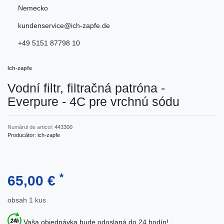
Nemecko
kundenservice@ich-zapfe.de
+49 5151 87798 10
Ich-zapfe
Vodní filtr, filtračná patróna -
Everpure - 4C pre vrchnú sódu
Numărul de articol:
443300
Producător:
ich-zapfe
*
65,00 €
obsah
1
kus
Vaša objednávka bude odoslaná do 24 hodín!