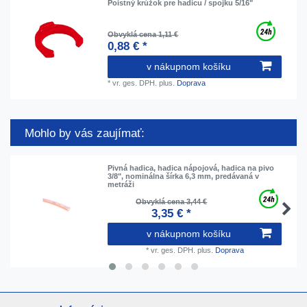
Poistný krúžok pre hadicu / spojku 5/16"
Obvyklá cena 1,11 €
0,88 € *
v nákupnom košíku
*
vr. ges. DPH.
plus.
Doprava
Mohlo by vás zaujímať:
Pivná hadica, hadica nápojová, hadica na pivo
3/8", nominálna šírka 6,3 mm, predávaná v
metráži
Obvyklá cena 3,44 €
3,35 € *
v nákupnom košíku
*
vr. ges. DPH.
plus.
Doprava