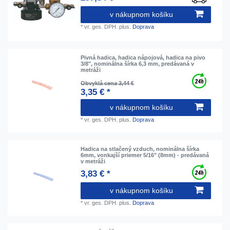
v nákupnom košíku
*
vr. ges. DPH.
plus.
Doprava
Pivná hadica, hadica nápojová, hadica na pivo
3/8", nominálna šírka 6,3 mm, predávaná v
metráži
Obvyklá cena 3,44 €
3,35 € *
v nákupnom košíku
*
vr. ges. DPH.
plus.
Doprava
Hadica na stlačený vzduch, nominálna šírka
6mm, vonkajší priemer 5/16" (8mm) - predávaná
v metráži
3,83 € *
v nákupnom košíku
*
vr. ges. DPH.
plus.
Doprava