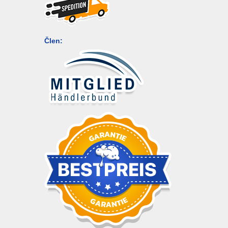
Člen: