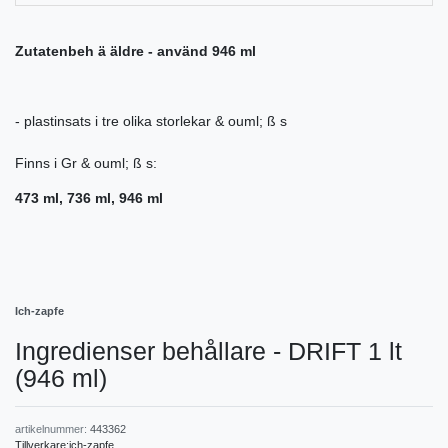
Zutatenbeh ä äldre - använd 946 ml
- plastinsats i tre olika storlekar & ouml; ß s
Finns i Gr & ouml; ß s:
473 ml, 736 ml, 946 ml
Ich-zapfe
Ingredienser behållare - DRIFT 1 lt
(946 ml)
artikelnummer:
443362
Tillverkare:
ich-zapfe