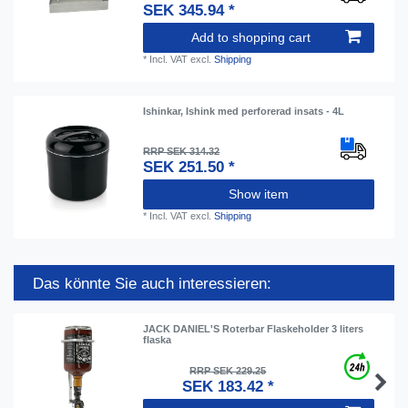
SEK 345.94 *
Add to shopping cart
*
Incl. VAT
excl.
Shipping
Ishinkar, Ishink med perforerad insats - 4L
RRP SEK 314.32
SEK 251.50 *
Show item
*
Incl. VAT
excl.
Shipping
Das könnte Sie auch interessieren:
JACK DANIEL'S Roterbar Flaskeholder 3 liters
flaska
RRP SEK 229.25
SEK 183.42 *