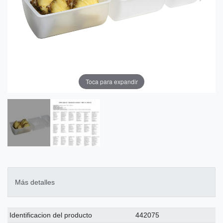
Toca para expandir
Más detalles
Ceres::Template.singleItemTechnicalDataAttribute
Ceres::Template.singleItemTechnicalDataValue
Identificacion del producto
442075