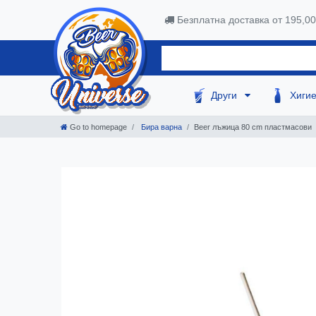
Безплатна доставка от 195,0
Други
Хиги
Go to homepage
Бира варна
Beer лъжица 80 cm пластмасови