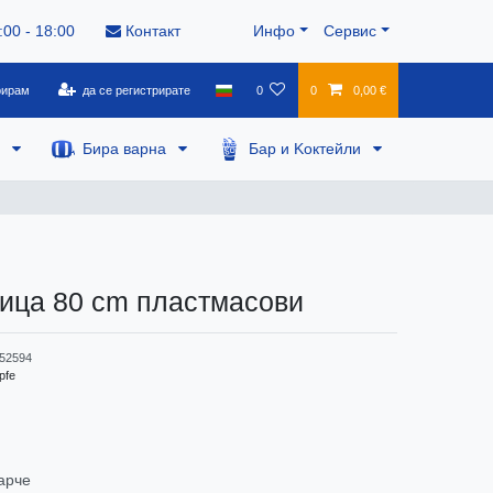
:00 - 18:00
Контакт
Инфо
Сервис
рирам
да се регистрирате
0
0
0,00 €
а
Бира варна
Бар и Kоктейли
ица 80 cm пластмасови
52594
pfe
арче