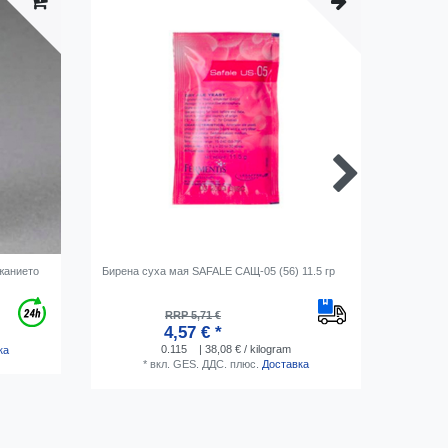
жанието
Бирена суха мая SAFALE САЩ-05 (56) 11.5 гр
Казан за
Brewtech
RRP 5,71 €
4,57 € *
0.115
| 38,08 € / kilogram
ка
*
вкл. GES. ДДС.
плюс.
Доставка