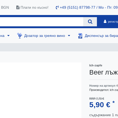
0 BGN
Плати по късно!
+49 (5151) 87798-77 / Mo - Пт: 09
регист
ена
Дозатор за греяно вино
Диспенсър за бир
Ich-zapfe
Beer лъж
Номер на артикул
4
Производител:
ich-za
RRP 7,70 €
*
5,90 €
съдържание
1
п