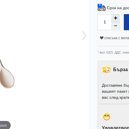
Срок на до
списъка с жел
* вкл. GES. ДДС. плю
Бърза 
Доставяме бъ
вашият пакет
вас след крат
zoom
Удовлетвор