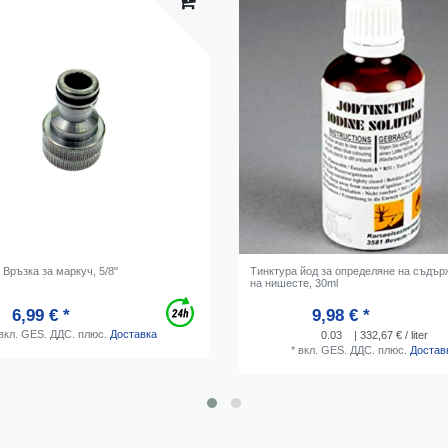
 Връзка за маркуч, 5/8"
Тинктура йод за определяне на съдър
на нишесте, 30ml
6,99 € *
9,98 € *
вкл. GES. ДДС.
плюс.
Доставка
0.03
| 332,67 € / liter
*
вкл. GES. ДДС.
плюс.
Достав