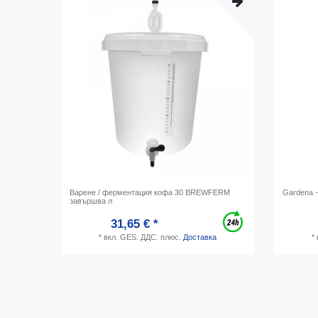
Варене / ферментация кофа 30 BREWFERM
Gardena -
завършва л
31,65 € *
*
вкл. GES. ДДС.
плюс.
Доставка
*