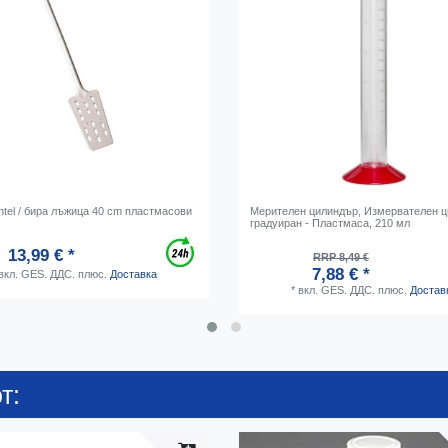
tel / бира лъжица 40 cm пластмасови
Мерителен цилиндър, Измервателен 
градуиран - Пластмаса, 210 мл
13,99 € *
RRP 8,49 €
7,88 € *
вкл. GES. ДДС.
плюс.
Доставка
*
вкл. GES. ДДС.
плюс.
Достав
т: