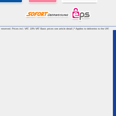
reserved. Prices incl. VAT. 19% VAT Basic prices see article detail | * Applies to deliveries to the UK!