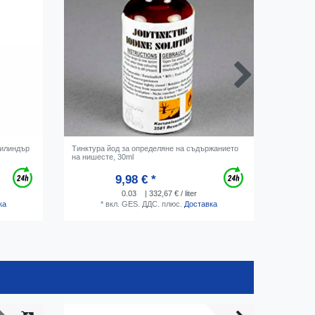
цилиндър
Тинктура йод за определяне на съдържанието
Почиства
на нишесте, 30ml
9,98 € *
0.03
| 332,67 € / liter
ка
*
вкл. GES. ДДС.
плюс.
Доставка