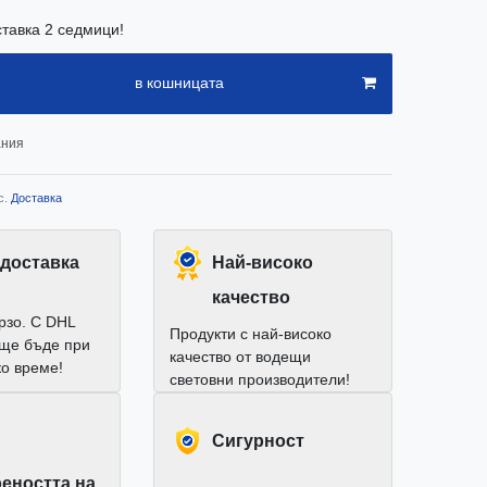
ставка 2 седмици!
в кошницата
ания
с.
Доставка
доставка
Най-високо
качество
рзо. С DHL
Продукти с най-високо
 ще бъде при
качество от водещи
ко време!
световни производители!
Cигурност
еността на