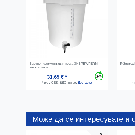
Варене / ферментация кофа 30 BREWFERM
Rührspach
завършва л
31,65 € *
*
вкл. GES. ДДС.
плюс.
Доставка
*
Може да се интересувате и о