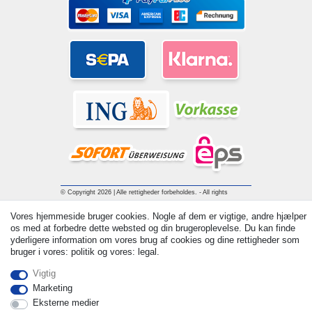
© Copyright 2026 | Alle rettigheder forbeholdes. - All rights
reserved. Prices incl. VAT. 19% VAT Basic prices see article detail
Vores hjemmeside bruger cookies. Nogle af dem er vigtige, andre hjælper
| * Applies to deliveries to the UK!
os med at forbedre dette websted og din brugeroplevelse. Du kan finde
yderligere information om vores brug af cookies og dine rettigheder som
bruger i vores: politik og vores: legal.
Kontakt
Withdraw from contract here
Vigtig
Marketing
Eksterne medier