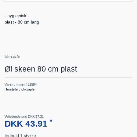
- hygiejnisk -
plast - 80 cm lang
Ich-zapfe
Øl skeen 80 cm plast
Varenummer
452594
Hersteller:
ich-zapfe
Vejledende pris DKK 57.31
*
DKK 43.91
Indhold
1
stykke