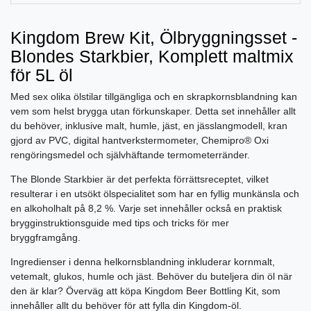
Kingdom Brew Kit, Ölbryggningsset -
Blondes Starkbier, Komplett maltmix
för 5L öl
Med sex olika ölstilar tillgängliga och en skrapkornsblandning kan
vem som helst brygga utan förkunskaper. Detta set innehåller allt
du behöver, inklusive malt, humle, jäst, en jässlangmodell, kran
gjord av PVC, digital hantverkstermometer, Chemipro® Oxi
rengöringsmedel och självhäftande termometerränder.
The Blonde Starkbier är det perfekta förrättsreceptet, vilket
resulterar i en utsökt ölspecialitet som har en fyllig munkänsla och
en alkoholhalt på 8,2 %. Varje set innehåller också en praktisk
brygginstruktionsguide med tips och tricks för mer
bryggframgång.
Ingredienser i denna helkornsblandning inkluderar kornmalt,
vetemalt, glukos, humle och jäst. Behöver du buteljera din öl när
den är klar? Överväg att köpa Kingdom Beer Bottling Kit, som
innehåller allt du behöver för att fylla din Kingdom-öl.