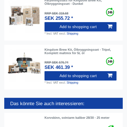
Påfyllningssats för Kingdom Brew Kit,
Ölbryggningsset - Dunkel
RRP SEK 319.68
SEK 255.72 *
Add to shopping cart
*
Incl. VAT
excl.
Shipping
Kingdom Brew Kit, Ölbryggningsset - Tripel,
Komplett maltmix för 5L öl
RRP SEK 576.74
SEK 461.39 *
Add to shopping cart
*
Incl. VAT
excl.
Shipping
Das könnte Sie auch interessieren:
Korvskinn, svintarm kaliber 28/30 - 25 meter