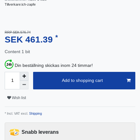
Tillverkare:
ich-zapfe
RRP SEK 576.74
*
SEK 461.39
Content
1
bit
Din beställning skickas inom 24 timmar!
Add to shopping cart
Wish list
* Incl. VAT excl.
Shipping
Snabb leverans