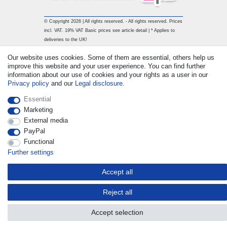
© Copyright 2026 | All rights reserved. - All rights reserved. Prices
incl. VAT. 19% VAT Basic prices see article detail | * Applies to
deliveries to the UK!
Our website uses cookies. Some of them are essential, others help us
improve this website and your user experience. You can find further
Contact
Withdraw from contract here
information about our use of cookies and your rights as a user in our
Privacy policy
and our
Legal disclosure
.
Essential
Marketing
External media
PayPal
Functional
Further settings
Accept all
Reject all
Accept selection