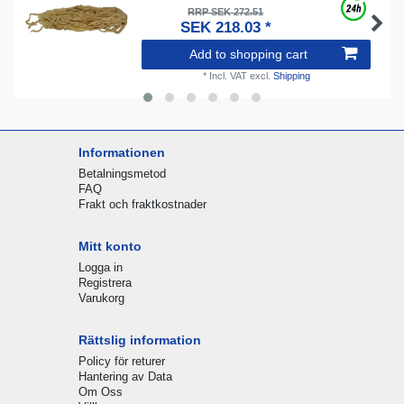
RRP SEK 272.51
SEK 218.03 *
Add to shopping cart
*
Incl. VAT
excl.
Shipping
Informationen
Betalningsmetod
FAQ
Frakt och fraktkostnader
Mitt konto
Logga in
Registrera
Varukorg
Rättslig information
Policy för returer
Hantering av Data
Om Oss