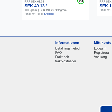
RRP SEK 61.38
RRP SEK 
SEK 49.13 *
SEK 1
*
Incl. VAT
100
gram
| SEK 491.26 / kilogram
*
Incl. VAT
excl.
Shipping
Informationen
Mitt konto
Betalningsmetod
Logga in
FAQ
Registrera
Frakt och
Varukorg
fraktkostnader