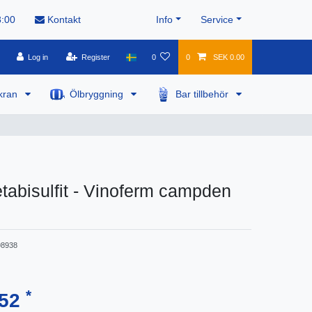
8:00
Kontakt
Info
Service
Log in
Register
0
0
SEK 0.00
kran
Ölbryggning
Bar tillbehör
abisulfit - Vinoferm campden
8938
*
.52