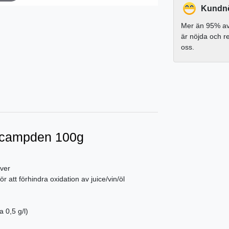
Kundnö
Mer än 95% av
är nöjda och 
oss.
m campden 100g
ver
ör att förhindra oxidation av juice/vin/öl
a 0,5 g/l)