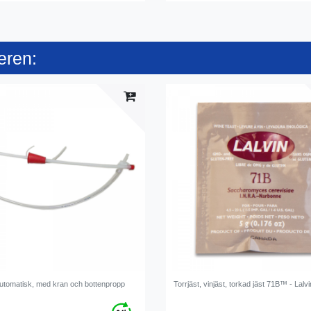
eren:
automatisk, med kran och bottenpropp
Torrjäst, vinjäst, torkad jäst 71B™ - Lalv