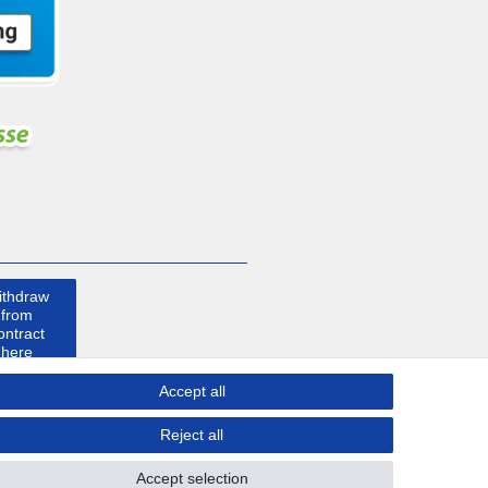
ithdraw
from
ontract
here
Accept all
ontact
Reject all
Accept selection