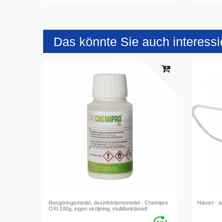
Das könnte Sie auch interessi
Rengöringsmedel, desinfektionsmedel - Chemipro
Hävert - 
OXI 100g, ingen sköljning, multifunktionell