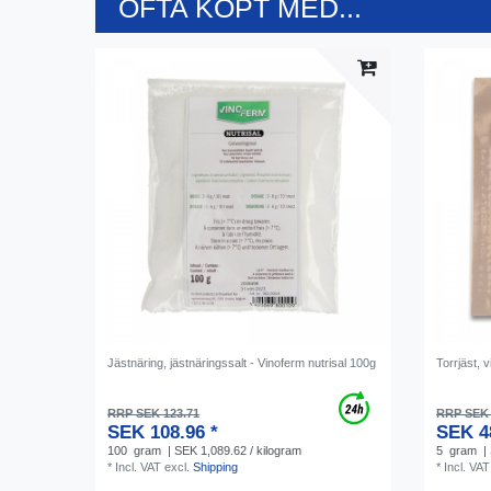
OFTA KÖPT MED...
Jästnäring, jästnäringssalt - Vinoferm nutrisal 100g
Torrjäst, 
RRP SEK 123.71
RRP SEK 
SEK 108.96 *
SEK 4
100
gram
| SEK 1,089.62 / kilogram
5
gram
|
*
Incl. VAT
excl.
Shipping
*
Incl. VAT