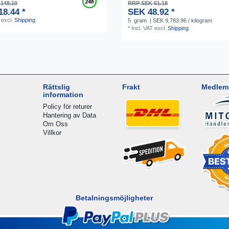
148.10
RRP SEK 61.18
18.44 *
SEK 48.92 *
excl.
Shipping
5
gram
| SEK 9,783.96 / kilogram
*
Incl. VAT
excl.
Shipping
Rättslig
Frakt
Medlem 
information
Policy för returer
Hantering av Data
Om Oss
Villkor
Betalningsmöjligheter