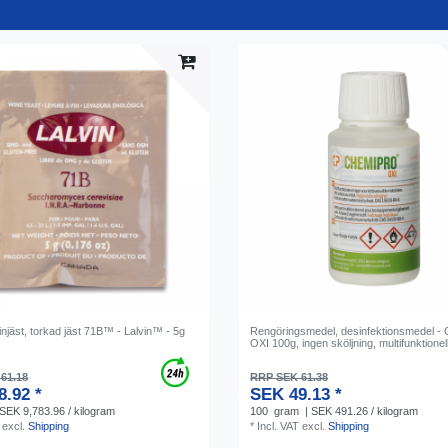
vinjäst, torkad jäst 71B™ - Lalvin™ - 5g
Rengöringsmedel, desinfektionsmedel -
OXI 100g, ingen sköljning, multifunktionel
61.18
RRP SEK 61.38
8.92 *
SEK 49.13 *
 SEK 9,783.96 / kilogram
100
gram
| SEK 491.26 / kilogram
excl.
Shipping
*
Incl. VAT
excl.
Shipping