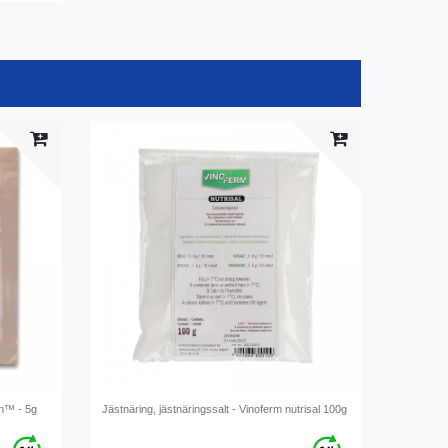
in™ - 5g
Jästnäring, jästnäringssalt - Vinoferm nutrisal 100g