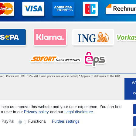
rved. Prices incl. VAT. 19% VAT Basic prices see article detail | * Applies to deliveries to the UK!
W
c
 help us improve this website and your user experience. You can find
 a user in our
Privacy policy
and our
Legal disclosure
.
C
PayPal
Functional
Further settings