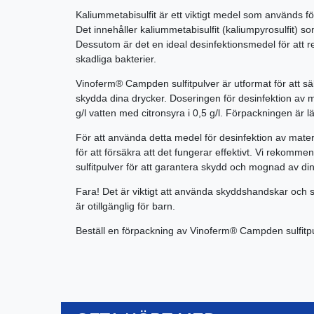
Kaliummetabisulfit är ett viktigt medel som används för
Det innehåller kaliummetabisulfit (kaliumpyrosulfit) so
Dessutom är det en ideal desinfektionsmedel för att re
skadliga bakterier.
Vinoferm® Campden sulfitpulver är utformat för att säke
skydda dina drycker. Doseringen för desinfektion av mu
g/l vatten med citronsyra i 0,5 g/l. Förpackningen är lät
För att använda detta medel för desinfektion av mater
för att försäkra att det fungerar effektivt. Vi reko
sulfitpulver för att garantera skydd och mognad av dina
Fara! Det är viktigt att använda skyddshandskar och s
är otillgänglig för barn.
Beställ en förpackning av Vinoferm® Campden sulfitpu