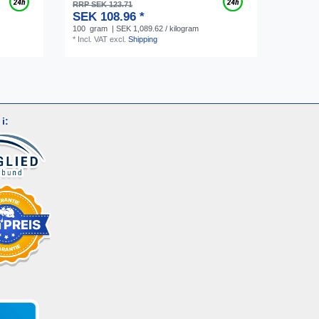
RRP SEK 123.71
SEK 108.96 *
100
gram
| SEK 1,089.62 / kilogram
*
Incl. VAT
excl.
Shipping
i: