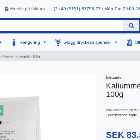
Handla på faktura
+49 (5151) 87798-77 / Mån-Fre 09:00-1
Rengöring
Glögg dryckesdispenser
Öl
it - Vinoferm campden 100g
Ich-zapfe
Kaliummet
100g
artikelnummer:
NEW-9
Tillverkare:
ich-zapfe
SEK 83