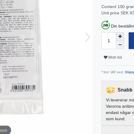
Content
100
gra
Unit price
SEK 83
Din beställn
Wish list
* Incl. VAT excl.
Shippi
Snabb 
Vi levererar m
Varorna anlän
endast någar 
som kund.
zoom