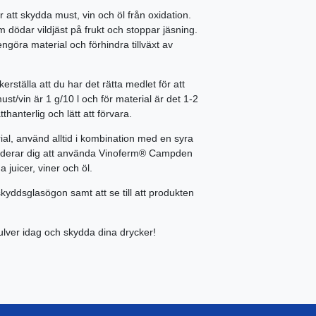
 att skydda must, vin och öl från oxidation.
m dödar vildjäst på frukt och stoppar jäsning.
ngöra material och förhindra tillväxt av
rställa att du har det rätta medlet för att
st/vin är 1 g/10 l och för material är det 1-2
thanterlig och lätt att förvara.
ial, använd alltid i kombination med en syra
mmenderar dig att använda Vinoferm® Campden
 juicer, viner och öl.
kyddsglasögon samt att se till att produkten
lver idag och skydda dina drycker!