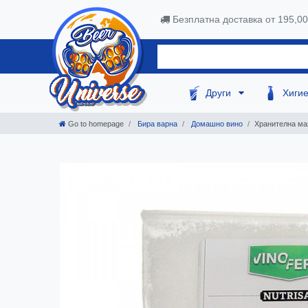
Безплатна доставка от 195,0
Други
Хиги
Go to homepage
Бира варна
Домашно вино
Хранителна мая 