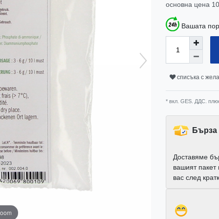
основна цена
10
Вашата пор
списъка с жел
* вкл. GES. ДДС. плю
Бърза 
Доставяме бъ
вашият пакет
вас след крат
zoom