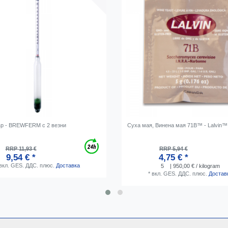
р - BREWFERM с 2 везни
Суха мая, Винена мая 71B™ - Lalvin™ 
RRP 11,93 €
RRP 5,94 €
9,54 € *
4,75 € *
вкл. GES. ДДС.
плюс.
Доставка
5
| 950,00 € / kilogram
*
вкл. GES. ДДС.
плюс.
Достав