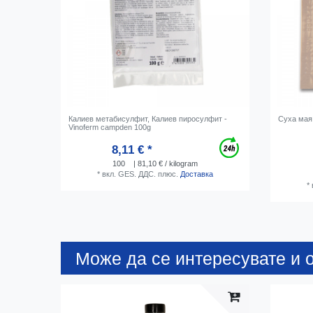
Калиев метабисулфит, Калиев пиросулфит -
Суха мая,
Vinoferm campden 100g
8,11 € *
100
| 81,10 € / kilogram
*
вкл. GES. ДДС.
плюс.
Доставка
*
Може да се интересувате и о