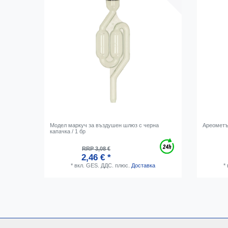
Модел маркуч за въздушен шлюз с черна
Ареометъ
капачка / 1 бр
RRP 3,08 €
2,46 € *
*
вкл. GES. ДДС.
плюс.
Доставка
*