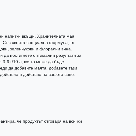
лни напитки вкъщи, Хранителната мая
ас. Със своята специална формула, тя
ови, зеленчукови и флорални вина.
 да постигнете оптимални резултати за
 3-6 г/10 л, която може да бъде
еди да добавите маята, добавете тази
действие и действие на вашето вино.
антира, че продуктът отговаря на всички