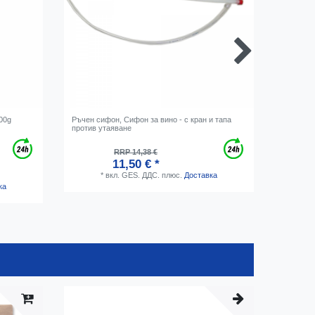
00g
Ръчен сифон, Сифон за вино - с кран и тапа
Мерител
против утаяване
градуира
RRP 14,38 €
11,50 € *
*
вкл. GES. ДДС.
плюс.
Доставка
ка