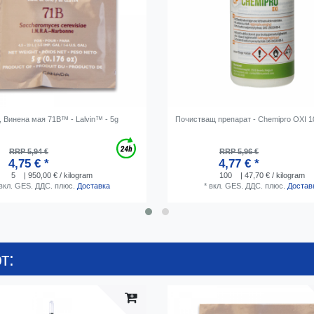
 Винена мая 71B™ - Lalvin™ - 5g
Почистващ препарат - Chemipro OXI 1
RRP 5,94 €
RRP 5,96 €
4,75 € *
4,77 € *
5
| 950,00 € / kilogram
100
| 47,70 € / kilogram
вкл. GES. ДДС.
плюс.
Доставка
*
вкл. GES. ДДС.
плюс.
Достав
т: