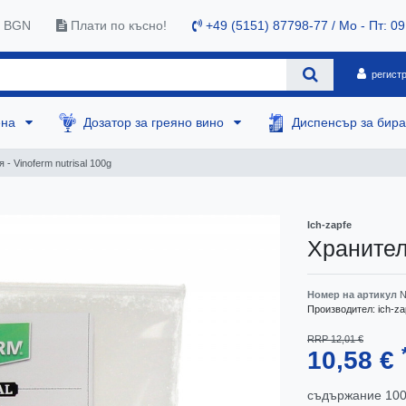
0 BGN
Плати по късно!
+49 (5151) 87798-77 / Mo - Пт: 09
регист
ена
Дозатор за греяно вино
Диспенсър за бир
- Vinoferm nutrisal 100g
Ich-zapfe
Хранителн
Номер на артикул
N
Производител:
ich-za
RRP 12,01 €
10,58 €
съдържание
10