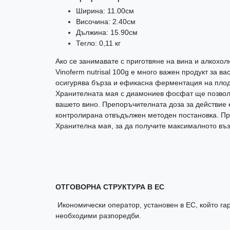
Ширина: 11.00см
Височина: 2.40см
Дължина: 15.90см
Тегло: 0,11 кг
Ако се занимавате с приготвяне на вина и алкохо
Vinoferm nutrisal 100g е много важен продукт за в
осигурява бърза и ефикасна ферментация на плод
Хранителната мая с диамониев фосфат ще позволи
вашето вино. Препоръчителната доза за действие е
контролирана отвъдължен методен постановка. Пр
Хранителна мая, за да получите максималното въз
ОТГОВОРНА СТРУКТУРА В ЕС
Икономически оператор, установен в ЕС, който гар
необходими разпоредби.