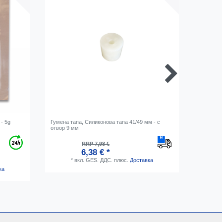
- 5g
Гумена тапа, Силиконова тапа 41/49 мм - с
Виномер 
отвор 9 мм
RRP 7,98 €
6,38 € *
*
вкл. GES. ДДС.
плюс.
Доставка
ка