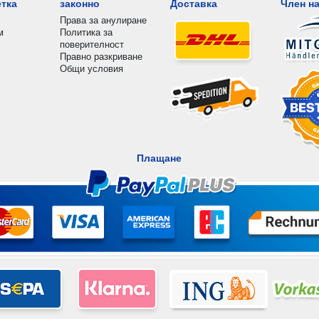
етка
законно
Доставка
Член на
Права за анулиране
м
Политика за
поверителност
Правно разкриване
Общи условия
Плащане