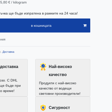
5,80 € / kilogram
ъчка ще бъде изпратена в рамките на 24 часа!
в кошницата
ания
с.
Доставка
доставка
Най-високо
качество
рзо. С DHL
Продукти с най-високо
 ще бъде при
качество от водещи
ко време!
световни производители!
Cигурност