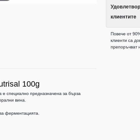
Удовлетвор
клиентите
Повече от 90
клиенти са до
препоръчват н
trisal 100g
ма е специално предназначена за бърза
орални вина.
ва ферментацията.