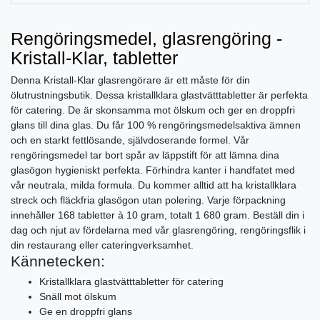
Rengöringsmedel, glasrengöring -
Kristall-Klar, tabletter
Denna Kristall-Klar glasrengörare är ett måste för din
ölutrustningsbutik. Dessa kristallklara glastvätttabletter är perfekta
för catering. De är skonsamma mot ölskum och ger en droppfri
glans till dina glas. Du får 100 % rengöringsmedelsaktiva ämnen
och en starkt fettlösande, självdoserande formel. Vår
rengöringsmedel tar bort spår av läppstift för att lämna dina
glasögon hygieniskt perfekta. Förhindra kanter i handfatet med
vår neutrala, milda formula. Du kommer alltid att ha kristallklara
streck och fläckfria glasögon utan polering. Varje förpackning
innehåller 168 tabletter à 10 gram, totalt 1 680 gram. Beställ din i
dag och njut av fördelarna med vår glasrengöring, rengöringsflik i
din restaurang eller cateringverksamhet.
Kännetecken:
Kristallklara glastvätttabletter för catering
Snäll mot ölskum
Ge en droppfri glans