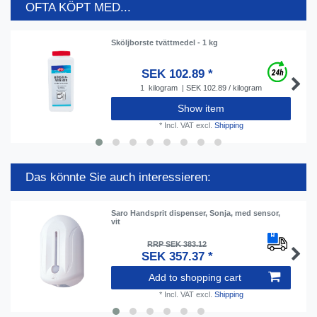
OFTA KÖPT MED...
Sköljborste tvättmedel - 1 kg
SEK 102.89 *
1
kilogram
| SEK 102.89 / kilogram
Show item
*
Incl. VAT
excl.
Shipping
Das könnte Sie auch interessieren:
Saro Handsprit dispenser, Sonja, med sensor,
vit
RRP SEK 383.12
SEK 357.37 *
Add to shopping cart
*
Incl. VAT
excl.
Shipping