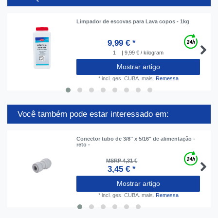
Limpador de escovas para Lava copos - 1kg
9,99 € *
1
| 9,99 € / kilogram
Mostrar artigo
*
incl. ges. CUBA.
mais.
Remessa
Você também pode estar interessado em:
Conector tubo de 3/8" x 5/16" de alimentação -
reto -
MSRP 4,31 €
3,45 € *
Mostrar artigo
*
incl. ges. CUBA.
mais.
Remessa