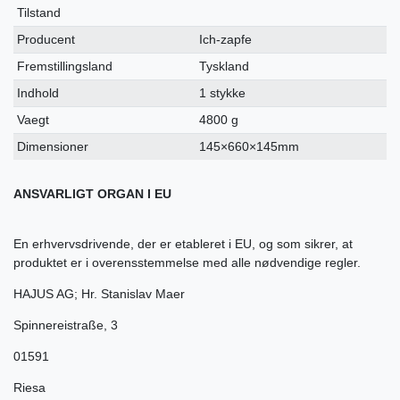
Tilstand
Producent
Ich-zapfe
Fremstillingsland
Tyskland
Indhold
1 stykke
Vaegt
4800 g
Dimensioner
145×660×145mm
ANSVARLIGT ORGAN I EU
En erhvervsdrivende, der er etableret i EU, og som sikrer, at
produktet er i overensstemmelse med alle nødvendige regler.
HAJUS AG; Hr. Stanislav Maer
Spinnereistraße
,
3
01591
Riesa