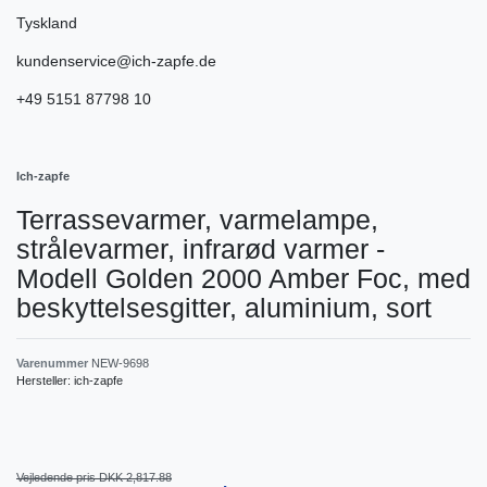
Tyskland
kundenservice@ich-zapfe.de
+49 5151 87798 10
Ich-zapfe
Terrassevarmer, varmelampe,
strålevarmer, infrarød varmer -
Modell Golden 2000 Amber Foc, med
beskyttelsesgitter, aluminium, sort
Varenummer
NEW-9698
Hersteller:
ich-zapfe
Vejledende pris DKK 2,817.88