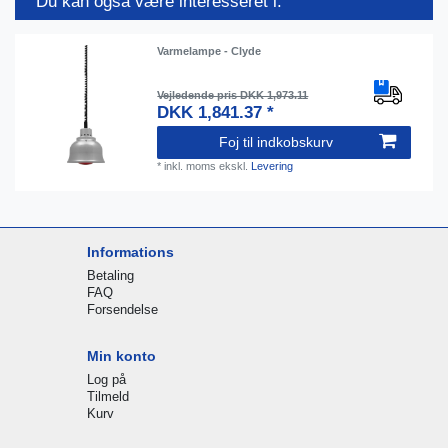
Du kan også være interesseret i:
Varmelampe - Clyde
Vejledende pris DKK 1,973.11
DKK 1,841.37 *
Foj til indkobskurv
*
inkl. moms
ekskl.
Levering
Informations
Betaling
FAQ
Forsendelse
Min konto
Log på
Tilmeld
Kurv