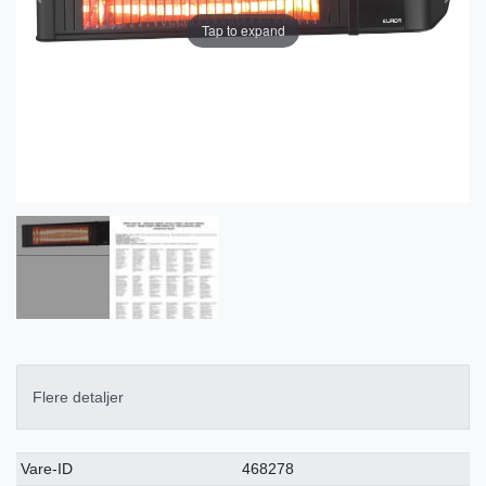
Tap to expand
Flere detaljer
Ceres::Template.singleItemTechnicalDataAttribute
Ceres::Template.singleItemTechnicalDataValue
Vare-ID
468278