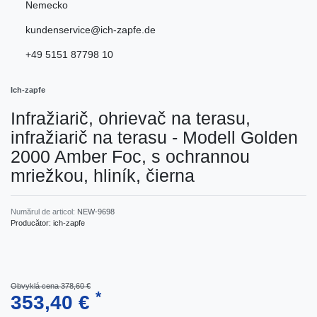
Nemecko
kundenservice@ich-zapfe.de
+49 5151 87798 10
Ich-zapfe
Infražiarič, ohrievač na terasu,
infražiarič na terasu - Modell Golden
2000 Amber Foc, s ochrannou
mriežkou, hliník, čierna
Numărul de articol:
NEW-9698
Producător:
ich-zapfe
Obvyklá cena 378,60 €
*
353,40 €