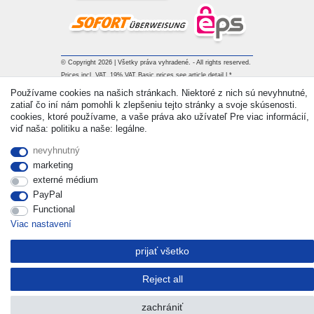
© Copyright 2026 | Všetky práva vyhradené. - All rights reserved.
Prices incl. VAT. 19% VAT Basic prices see article detail | *
Applies to deliveries to the UK!
Používame cookies na našich stránkach. Niektoré z nich sú nevyhnutné,
zatiaľ čo iní nám pomohli k zlepšeniu tejto stránky a svoje skúsenosti.
cookies, ktoré používame, a vaše práva ako užívateľ Pre viac informácií,
Kontakt
Withdraw from contract here
viď naša: politiku a naše: legálne.
nevyhnutný
marketing
externé médium
PayPal
Functional
Viac nastavení
prijať všetko
Reject all
zachrániť