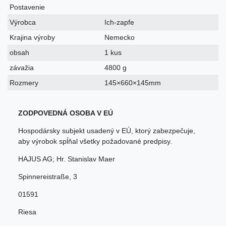
Postavenie
Výrobca
Ich-zapfe
Krajina výroby
Nemecko
obsah
1 kus
závažia
4800 g
Rozmery
145×660×145mm
ZODPOVEDNÁ OSOBA V EÚ
Hospodársky subjekt usadený v EÚ, ktorý zabezpečuje,
aby výrobok spĺňal všetky požadované predpisy.
HAJUS AG; Hr. Stanislav Maer
Spinnereistraße
,
3
01591
Riesa