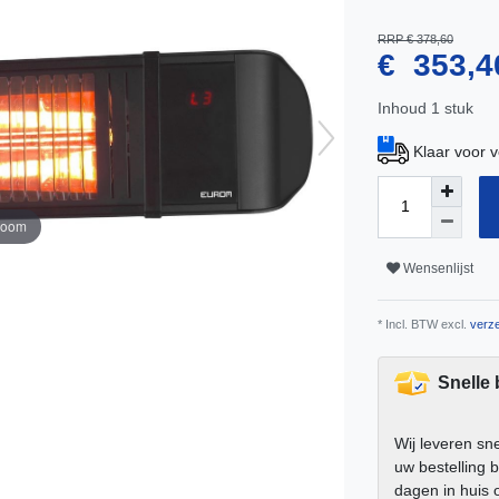
RRP € 378,60
€ 353,
Inhoud
1
stuk
Klaar voor 
zoom
Wensenlijst
* Incl. BTW excl.
verze
Snelle
Wij leveren sn
uw bestelling 
dagen in huis 