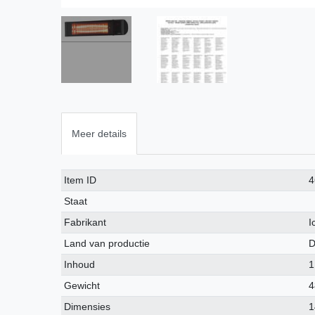
Meer details
Technisch
Waarde
Item ID
4
kenmerk
Staat
Fabrikant
I
Land van productie
D
Inhoud
1
Gewicht
4
Dimensies
1