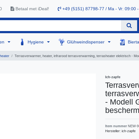
0
Betaal met iDeal!
+49 (5151) 87798-77 / Ma - Vr: 09:00 -
sen
Hygiene
Glühweindispenser
Biert
heater
Terrasverwarmer, heater, infrarood terrasverwarming, terrasheater elektrisch - 
Ich-zapfe
Terrasver
terrasver
- Modell
beschermr
Item nummer
NEW-9
Hersteller:
ich-zapfe