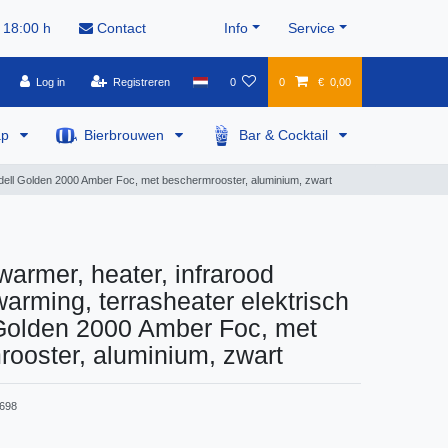
 18:00 h
Contact
Info
Service
Log in
Registreren
0
0
€ 0,00
ap
Bierbrouwen
Bar & Cocktail
Modell Golden 2000 Amber Foc, met beschermrooster, aluminium, zwart
warmer, heater, infrarood
warming, terrasheater elektrisch
 Golden 2000 Amber Foc, met
ooster, aluminium, zwart
698