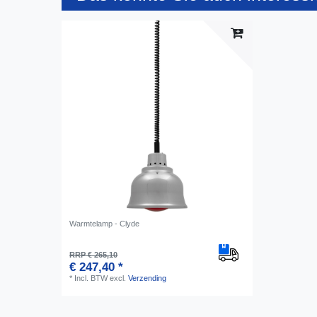
Warmtelamp - Clyde
RRP € 265,10
€ 247,40 *
*
Incl. BTW
excl.
Verzending