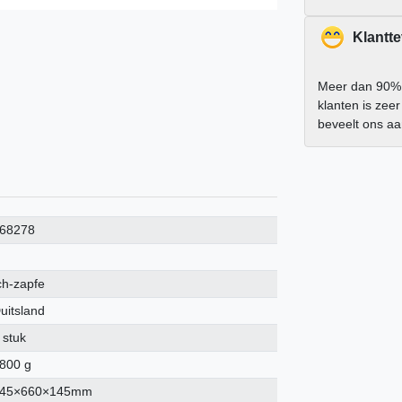
Klantt
Meer dan 90%
klanten is zee
beveelt ons a
68278
ch-zapfe
uitsland
 stuk
800 g
45×660×145mm