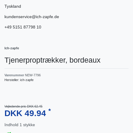
Tyskland
kundenservice@ich-zapfe.de
+49 5151 87798 10
Ich-zapfe
Tjenerproptrækker, bordeaux
Varenummer
NEW-7796
Hersteller:
ich-zapfe
Vejledende pris DKK 62.45
*
DKK 49.94
Indhold
1
stykke