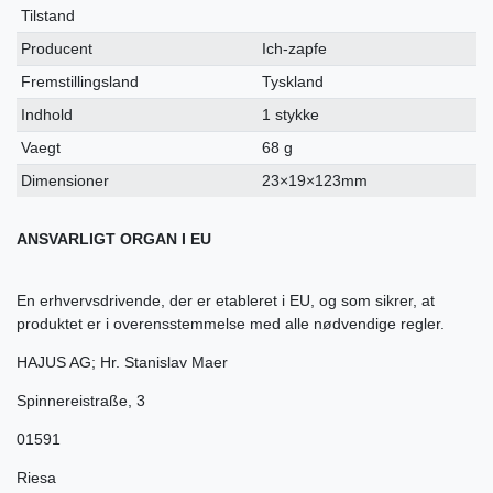
Tilstand
Producent
Ich-zapfe
Fremstillingsland
Tyskland
Indhold
1 stykke
Vaegt
68 g
Dimensioner
23×19×123mm
ANSVARLIGT ORGAN I EU
En erhvervsdrivende, der er etableret i EU, og som sikrer, at
produktet er i overensstemmelse med alle nødvendige regler.
HAJUS AG; Hr. Stanislav Maer
Spinnereistraße
,
3
01591
Riesa