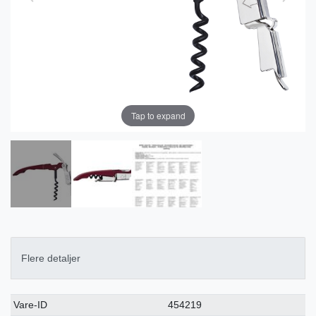
Tap to expand
Flere detaljer
Ceres::Template.singleItemTechnicalDataAttribute
Ceres::Template.singleItemTechnicalDataValue
Vare-ID
454219