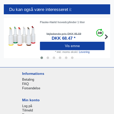
Du kan også være interesseret i:
Flaske-Hæld hovedcylinder 1 liter
Vejledende pris DKK 85.59
DKK 68.47 *
Vis emne
*
inkl. moms
ekskl.
Levering
Informations
Betaling
FAQ
Forsendelse
Min konto
Log på
Tilmeld