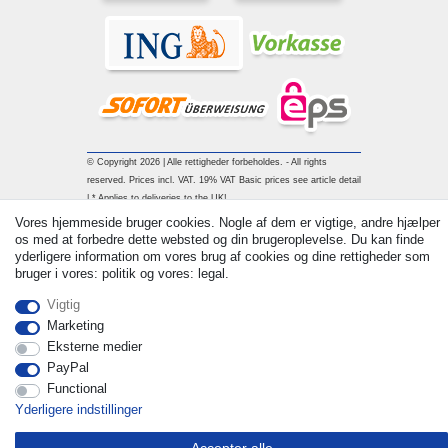
© Copyright 2026 | Alle rettigheder forbeholdes. - All rights
reserved. Prices incl. VAT. 19% VAT Basic prices see article detail
| * Applies to deliveries to the UK!
Vores hjemmeside bruger cookies. Nogle af dem er vigtige, andre hjælper
os med at forbedre dette websted og din brugeroplevelse. Du kan finde
Kontakt
Withdraw from contract here
yderligere information om vores brug af cookies og dine rettigheder som
bruger i vores: politik og vores: legal.
Vigtig
Marketing
Eksterne medier
PayPal
Functional
Yderligere indstillinger