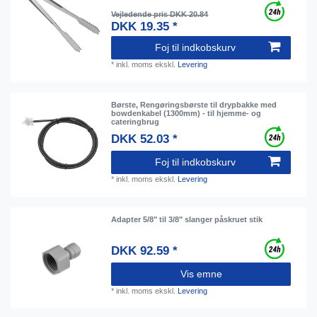
Vejledende pris DKK 20.84
DKK 19.35 *
Foj til indkobskurv
*
inkl. moms
ekskl.
Levering
Børste, Rengøringsbørste til drypbakke med
bowdenkabel (1300mm) - til hjemme- og
cateringbrug
DKK 52.03 *
Foj til indkobskurv
*
inkl. moms
ekskl.
Levering
Adapter 5/8" til 3/8" slanger påskruet stik
DKK 92.59 *
Vis emne
*
inkl. moms
ekskl.
Levering