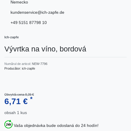
Nemecko
kundenservice@ich-zapfe.de
+49 5151 87798 10
Ich-zapfe
Vývrtka na víno, bordová
Numărul de articol:
NEW-7796
Producător:
ich-zapfe
Obvyklá cena 8,39 €
*
6,71 €
obsah
1
kus
Vaša objednávka bude odoslaná do 24 hodín!