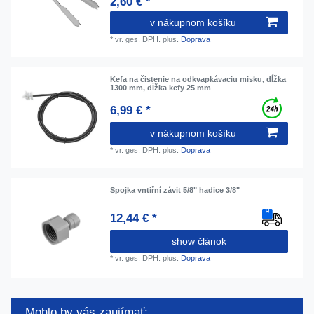
2,60 € *
v nákupnom košíku
*
vr. ges. DPH.
plus.
Doprava
Kefa na čistenie na odkvapkávaciu misku, dĺžka
1300 mm, dĺžka kefy 25 mm
6,99 € *
v nákupnom košíku
*
vr. ges. DPH.
plus.
Doprava
Spojka vntiřní závit 5/8" hadice 3/8"
12,44 € *
show článok
*
vr. ges. DPH.
plus.
Doprava
Mohlo by vás zaujímať: