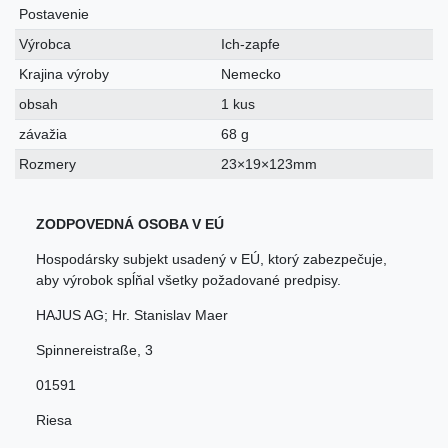
Postavenie
Výrobca
Ich-zapfe
Krajina výroby
Nemecko
obsah
1 kus
závažia
68 g
Rozmery
23×19×123mm
ZODPOVEDNÁ OSOBA V EÚ
Hospodársky subjekt usadený v EÚ, ktorý zabezpečuje,
aby výrobok spĺňal všetky požadované predpisy.
HAJUS AG; Hr. Stanislav Maer
Spinnereistraße
,
3
01591
Riesa