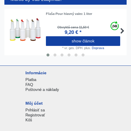
Fľaša-Pour hlavný valec 1 liter
Obvyklá cena 11,50 €
9,20 € *
show článok
*
vr. ges. DPH.
plus.
Doprava
Informácie
Platba
FAQ
Poštovné a náklady
Môj účet
Prihlásiť sa
Registrovať
Kôš