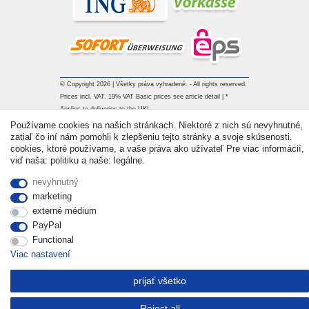
© Copyright 2026 | Všetky práva vyhradené. - All rights reserved.
Prices incl. VAT. 19% VAT Basic prices see article detail | *
Applies to deliveries to the UK!
Používame cookies na našich stránkach. Niektoré z nich sú nevyhnutné,
zatiaľ čo iní nám pomohli k zlepšeniu tejto stránky a svoje skúsenosti.
Kontakt
Withdraw from contract here
cookies, ktoré používame, a vaše práva ako užívateľ Pre viac informácií,
viď naša: politiku a naše: legálne.
nevyhnutný
marketing
externé médium
PayPal
Functional
Viac nastavení
prijať všetko
Reject all