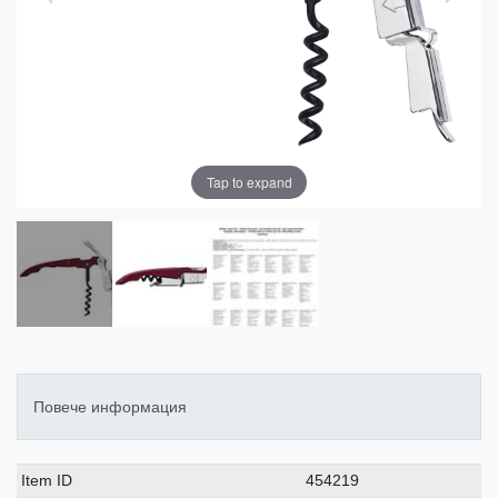
Tap to expand
Повече информация
Ceres::Template.singleItemTechnicalDataAttribute
Ceres::Template.singleItemTechnicalDataValue
Item ID
454219