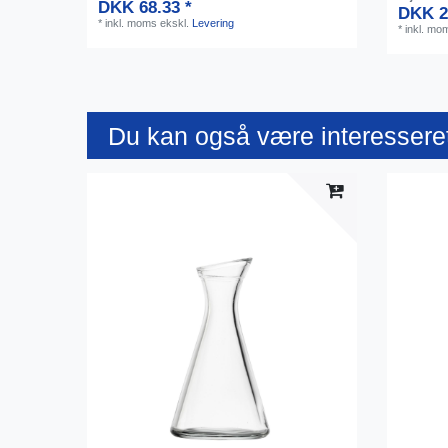
DKK 68.33 *
DKK 2
*
inkl. moms
ekskl.
Levering
*
inkl. mo
Du kan også være interesseret