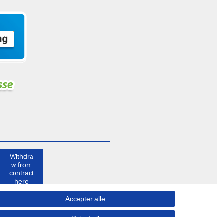
Withdra
w from
contract
here
Accepter alle
Kontakt