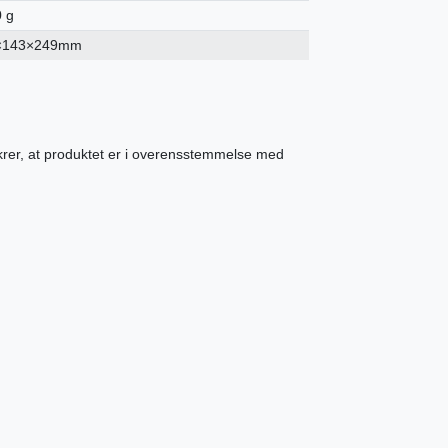
 g
×143×249mm
ikrer, at produktet er i overensstemmelse med