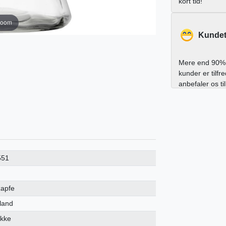
kort tid!
zoom
Kundet
Mere end 90% 
kunder er tilfr
anbefaler os ti
551
zapfe
land
ykke