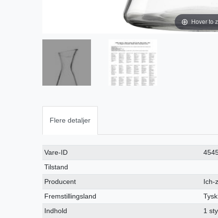
Hover to 
Flere detaljer
Ceres::Template.singleItemTechnicalDataAttribute
Ceres::Template.singleItemTechnicalDataValue
Vare-ID
454
Tilstand
Producent
Ich-
Fremstillingsland
Tysk
Indhold
1 st