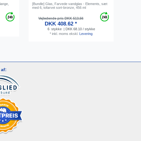
lange,
[Bundle] Glas, Farvede vandglas - Elements, sæt
[Bundle] 
med 6, tofarvet sort-bronze, 456 ml
lille, me
rensepul
Vejledende pris DKK 513.56
DKK 408.62 *
6
stykke
| DKK 68.10 / stykke
*
inkl. moms
ekskl.
Levering
af: