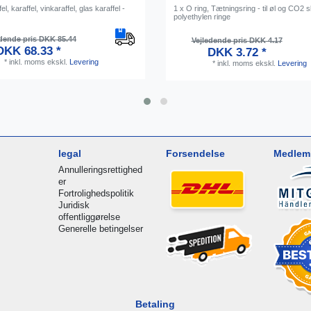
l, karaffel, vinkaraffel, glas karaffel -
1 x O ring, Tætningsring - til øl og CO2 s
polyethylen ringe
dende pris DKK 85.44
Vejledende pris DKK 4.17
DKK 68.33 *
DKK 3.72 *
*
inkl. moms
ekskl.
Levering
*
inkl. moms
ekskl.
Levering
legal
Forsendelse
Medlem 
Annulleringsrettighed
er
Fortrolighedspolitik
Juridisk
offentliggørelse
Generelle betingelser
Betaling