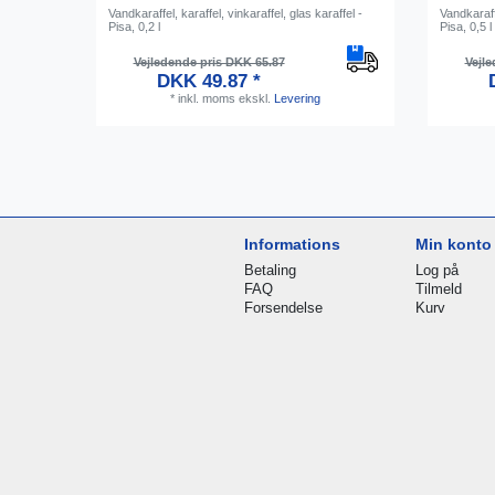
Vandkaraffel, karaffel, vinkaraffel, glas karaffel -
Vandkaraffe
Pisa, 0,2 l
Pisa, 0,5 l
Vejledende pris DKK 65.87
Vejle
DKK 49.87 *
*
inkl. moms
ekskl.
Levering
Informations
Min konto
Betaling
Log på
FAQ
Tilmeld
Forsendelse
Kurv