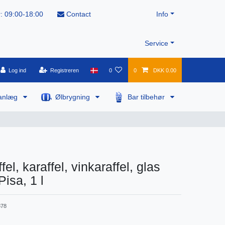
: 09:00-18:00
Contact
Info
Service
Log ind
Registreren
0
0
DKK 0.00
anlæg
Ølbrygning
Bar tilbehør
el, karaffel, vinkaraffel, glas
Pisa, 1 l
78