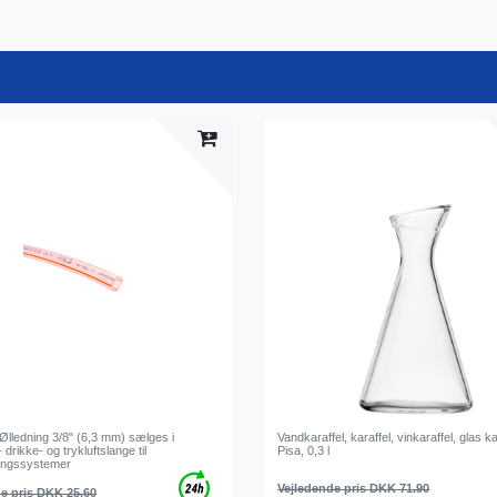
Ølledning 3/8" (6,3 mm) sælges i
Vandkaraffel, karaffel, vinkaraffel, glas ka
 drikke- og trykluftslange til
Pisa, 0,3 l
ingssystemer
Vejledende pris DKK 71.90
e pris DKK 25.60