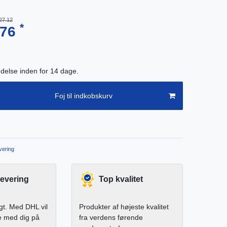
27.12
*
.76
endelse inden for 14 dage.
Foj til indkobskurv
ering
levering
Top kvalitet
igt. Med DHL vil
Produkter af højeste kvalitet
e med dig på
fra verdens førende