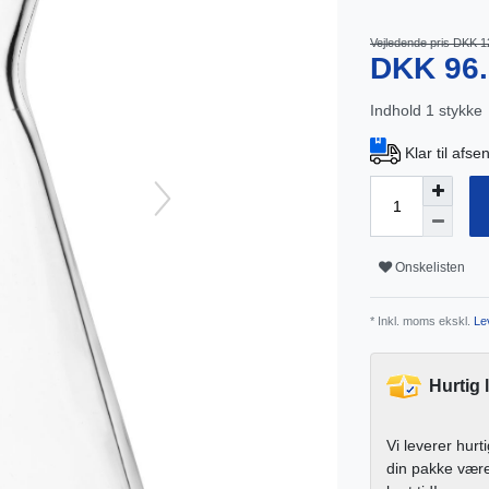
Vejledende pris DKK 1
DKK 96
Indhold
1
stykke
Klar til afs
Onskelisten
* Inkl. moms ekskl.
Lev
Hurtig 
Vi leverer hurt
din pakke vær