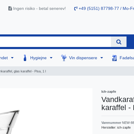
Ingen risiko - betal senerev!
+49 (5151) 87798-77 / Mo-Fr
ndet
Hygiejne
Vin dispensere
Fadøls
nkaraffel, glas karaffel - Pisa, 1 l
Ich-zapfe
Vandkaraff
karaffel - 
Varenummer
NEW-88
Hersteller:
ich-zapfe