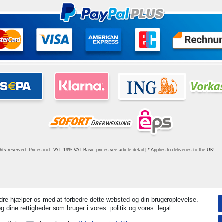
ghts reserved. Prices incl. VAT. 19% VAT Basic prices see article detail | * Applies to deliveries to the UK!
dre hjælper os med at forbedre dette websted og din brugeroplevelse.
 dine rettigheder som bruger i vores: politik og vores: legal.