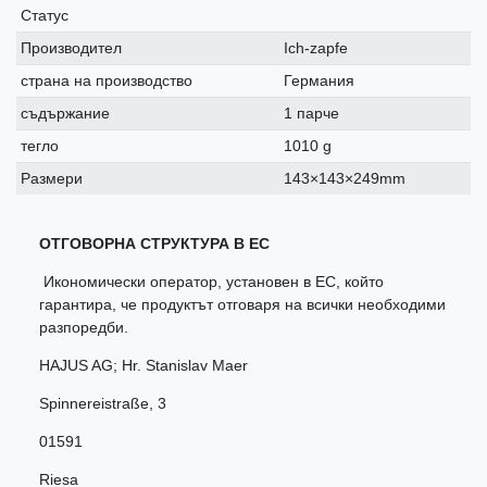
Статус
Производител
Ich-zapfe
страна на производство
Германия
съдържание
1 парче
тегло
1010 g
Размери
143×143×249mm
ОТГОВОРНА СТРУКТУРА В ЕС
Икономически оператор, установен в ЕС, който
гарантира, че продуктът отговаря на всички необходими
разпоредби.
HAJUS AG; Hr. Stanislav Maer
Spinnereistraße
,
3
01591
Riesa