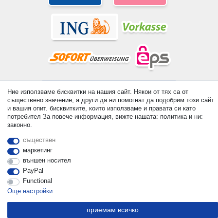
© Copyright 2026 | Всички права запазени. - All rights reserved.
Ние използваме бисквитки на нашия сайт. Някои от тях са от
Prices incl. VAT. 19% VAT Basic prices see article detail | *
съществено значение, а други да ни помогнат да подобрим този сайт
Applies to deliveries to the UK!
и вашия опит. бисквитките, които използваме и правата си като
потребител За повече информация, вижте нашата: политика и ни:
законно.
контакт
Withdraw from contract here
съществен
маркетинг
външен носител
PayPal
Functional
Още настройки
приемам всичко