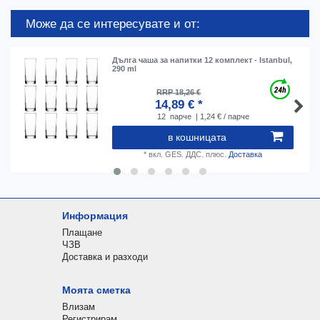
Може да се интересувате и от:
Дълга чаша за напитки 12 комплект - Istanbul,
290 ml
RRP 18,26 €
14,89 € *
12
парче
| 1,24 € / парче
в кошницата
*
вкл. GES. ДДС.
плюс.
Доставка
Информация
Плащане
ЧЗВ
Доставка и разходи
Моята сметка
Влизам
Регистрирам