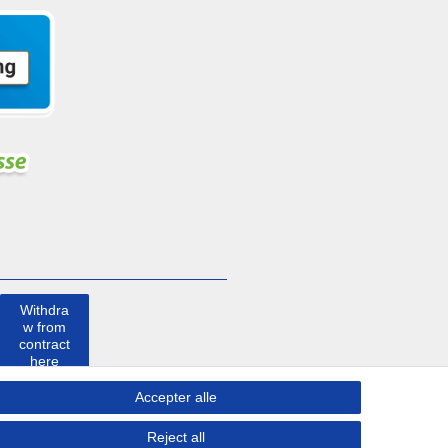
Withdra
w from
contract
here
Accepter alle
Kontakt
Reject all