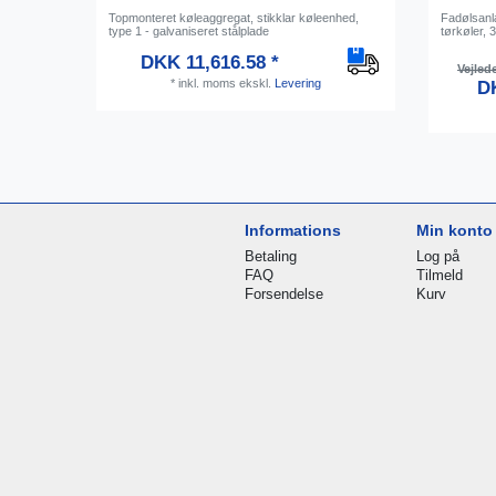
Topmonteret køleaggregat, stikklar køleenhed,
Fadølsanl
type 1 - galvaniseret stålplade
tørkøler, 3
DKK 11,616.58 *
Vejled
*
inkl. moms
ekskl.
Levering
DK
Informations
Min konto
Betaling
Log på
FAQ
Tilmeld
Forsendelse
Kurv