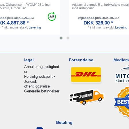
æg, Øldispenser - PYGMY 25 1-line
Adapter til øltønde 5 L, højkvalitets meta
5 liter/t, Green Line
med ølstophane
ende pris DKK 5,262.13
Vejledende pris DKK 407.87
K 4,867.88 *
DKK 326.00 *
*
inkl. moms
ekskl.
Levering
*
inkl. moms
ekskl.
Levering
legal
Forsendelse
Medlem 
Annulleringsrettighed
er
Fortrolighedspolitik
Juridisk
offentliggørelse
Generelle betingelser
Betaling