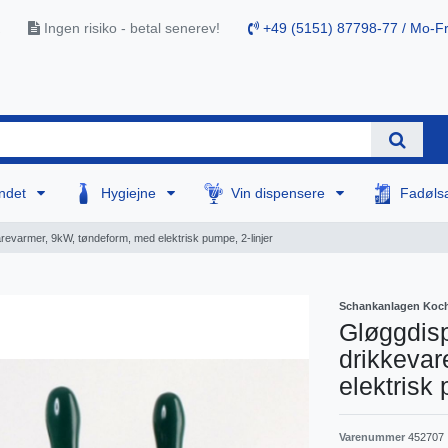
Ingen risiko - betal senerev!
+49 (5151) 87798-77 / Mo-Fr
ndet
Hygiejne
Vin dispensere
Fadøls
revarmer, 9kW, tøndeform, med elektrisk pumpe, 2-linjer
Schankanlagen Koch
Gløggdisp
drikkeva
elektrisk 
Varenummer
452707