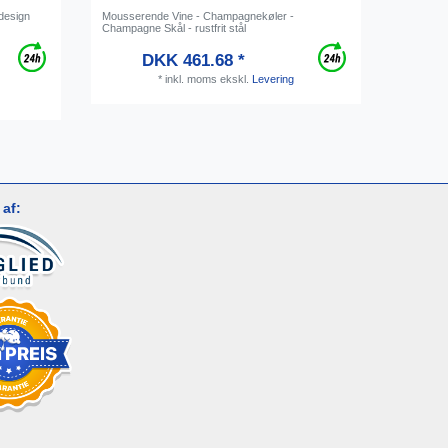
ldesign
Mousserende Vine - Champagnekøler -
[Bundle] 
Champagne Skål - rustfrit stål
lille, me
rensepul
DKK 461.68 *
*
inkl. moms
ekskl.
Levering
af: