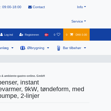
: 09:00-18:00
Contact
Info
Service
Log ind
Registreren
0
0
DKK 0.00
anlæg
Ølbrygning
Bar tilbehør
 & ambiente-gastro-online. GmbH
enser, instant
revarmer, 9kW, tøndeform, med
pumpe, 2-linjer