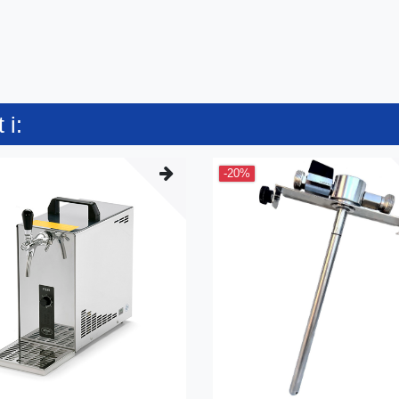
 i:
-20%