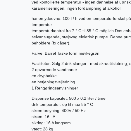
ved kontollierte temperatur - ingen dannelse af uøns
karamelliseringen, ingen fordampning af alkohol
hanen ydeevne. 100 l / h ved en temperaturforskel på
temperatur
temperaturkontrol fra 7 ° C til 85 ° C möglich.Das en
selvansugende, støjsvag elektrisk pumpe. Denne pumpe 
beholdere (fx dåser).
Farve: Barrel Taske form mørkegrøn
Faciliteter: Salg 2 drik slanger med skruetilslutning, s
2 opvarmede vandhaner
en drypbakke
en betjeningsvejledning
1 Rengøringsanvisninger
Dispense kapacitet: 500 x 0,2 liter / time
drik temperatur: op til max 85 ° C
strømforsyning: 400V / 50 Hz
strøm: 16 A
sikring: 16 A langsom
vægt: 28 kg