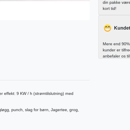
din pakke vær
kort tid!
Kundet
Mere end 90% 
kunder er tilfr
anbefaler os ti
 effekt: 9 KW / h (strømtilslutning) med
løgg, punch, slag for børn, Jagertee, grog,