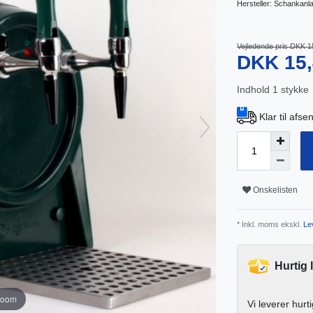
Hersteller:
Schankanla
Vejledende pris DKK 1
DKK 15
Indhold
1
stykke
Klar til afs
Onskelisten
* Inkl. moms ekskl.
Lev
Hurtig 
zoom
Vi leverer hurt