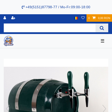
+49(5151)87798-77 / Mo-Fr:09:00-18:00
0
0,00 RON
☰