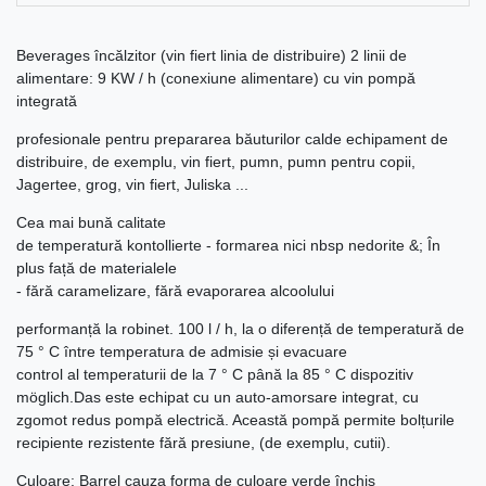
Beverages încălzitor (vin fiert linia de distribuire) 2 linii de
alimentare: 9 KW / h (conexiune alimentare) cu vin pompă
integrată
profesionale pentru prepararea băuturilor calde echipament de
distribuire, de exemplu, vin fiert, pumn, pumn pentru copii,
Jagertee, grog, vin fiert, Juliska ...
Cea mai bună calitate
de temperatură kontollierte - formarea nici nbsp nedorite &; În
plus față de materialele
- fără caramelizare, fără evaporarea alcoolului
performanță la robinet. 100 l / h, la o diferență de temperatură de
75 ° C între temperatura de admisie și evacuare
control al temperaturii de la 7 ° C până la 85 ° C dispozitiv
möglich.Das este echipat cu un auto-amorsare integrat, cu
zgomot redus pompă electrică. Această pompă permite bolțurile
recipiente rezistente fără presiune, (de exemplu, cutii).
Culoare: Barrel cauza forma de culoare verde închis