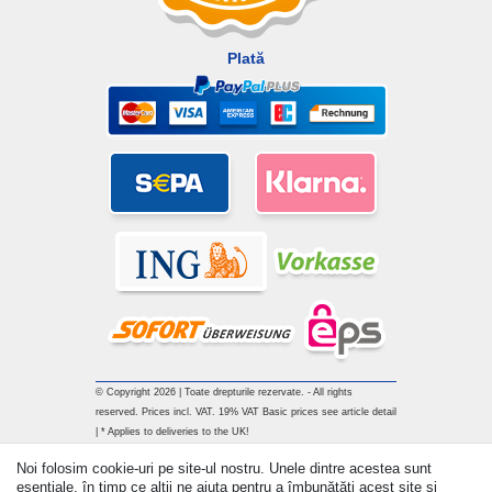
Plată
© Copyright 2026 | Toate drepturile rezervate. - All rights
reserved. Prices incl. VAT. 19% VAT Basic prices see article detail
| * Applies to deliveries to the UK!
Noi folosim cookie-uri pe site-ul nostru. Unele dintre acestea sunt
Withdraw from contract here
esențiale, în timp ce alții ne ajuta pentru a îmbunătăți acest site și