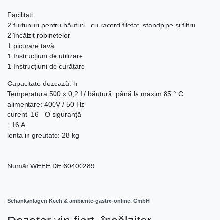
Facilitati:
2 furtunuri pentru băuturi cu racord filetat, standpipe și filtru
2 încălzit robinetelor
1 picurare tavă
1 Instrucțiuni de utilizare
1 Instrucțiuni de curățare
Capacitate dozează: h
Temperatura 500 x 0,2 I / băutură: până la maxim 85 ° C
alimentare: 400V / 50 Hz
curent: 16 O siguranță
: 16 A
lenta in greutate: 28 kg
Număr WEEE
DE 60400289
Schankanlagen Koch & ambiente-gastro-online. GmbH