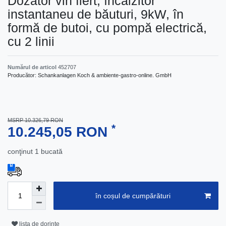
Dozator vin fiert, încălzitor
instantaneu de băuturi, 9kW, în
formă de butoi, cu pompă electrică,
cu 2 linii
Numărul de articol
452707
Producător:
Schankanlagen Koch & ambiente-gastro-online. GmbH
MSRP 10.326,79 RON
*
10.245,05 RON
conţinut
1
bucată
în coșul de cumpărături
lista de dorințe