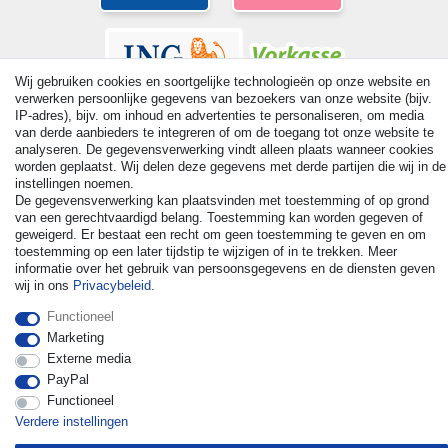
Wij gebruiken cookies en soortgelijke technologieën op onze website en
verwerken persoonlijke gegevens van bezoekers van onze website (bijv.
IP-adres), bijv. om inhoud en advertenties te personaliseren, om media
van derde aanbieders te integreren of om de toegang tot onze website te
analyseren. De gegevensverwerking vindt alleen plaats wanneer cookies
worden geplaatst. Wij delen deze gegevens met derde partijen die wij in de
© Copyright 2026 | Alle rechten voorbehouden. - All rights
instellingen noemen.
reserved. Prices incl. VAT. 19% VAT Basic prices see article detail
De gegevensverwerking kan plaatsvinden met toestemming of op grond
| * Applies to deliveries to the UK!
van een gerechtvaardigd belang. Toestemming kan worden gegeven of
geweigerd. Er bestaat een recht om geen toestemming te geven en om
toestemming op een later tijdstip te wijzigen of in te trekken. Meer
Contact
Herroepingsrecht uitoefenen
informatie over het gebruik van persoonsgegevens en de diensten geven
wij in ons
Privacybeleid
.
Functioneel
Marketing
Externe media
PayPal
Functioneel
Verdere instellingen