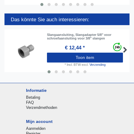
Das könnte Sie auch interessieren:
Slangaansluiting, Slangadapter 5/8" voor
schroefaansluiting voor 3/8" slangen
€ 12,44 *
Toon item
*
Incl. BTW
excl.
Verzending
Informatie
Betaling
FAQ
Verzendmethoden
Mijn account
Aanmelden
Register