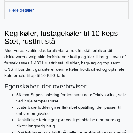
Flere detaljer
Keg køler, fustagekøler til 10 kegs -
Sæt, rustfrit stål
Med vores kvalitetsfadforafkøler af rustfrit stål forbliver dit
drikkevareudvalg altid forfriskende køligt og klar til brug. Lavet af
førsteklasses 1.4301 rustfrit stål til sider, bagvæg og top samt
CNS til bunden, garanterer denne køler holdbarhed og optimale
køleforhold til op til 10 KEG-fade.
Egenskaber, der overbeviser:
56 mm Super-Isolering for konstant og effektiv køling, selv
ved høje temperaturer.
Justerbare fødder giver fleksibel opstilling, der passer til
enhver omgivelse.
Udskiftelige tætninger gør vedligeholdelse nemmere og
sikrer langvarig brug.
Praktisk levering adskilt på palle for problemfri montage på