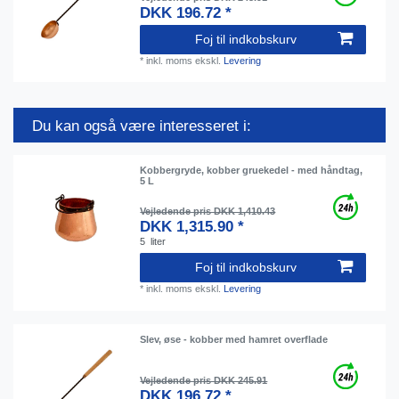
DKK 196.72 *
Foj til indkobskurv
*
inkl. moms
ekskl.
Levering
Du kan også være interesseret i:
Kobbergryde, kobber gruekedel - med håndtag,
5 L
Vejledende pris DKK 1,410.43
DKK 1,315.90 *
5
liter
Foj til indkobskurv
*
inkl. moms
ekskl.
Levering
Slev, øse - kobber med hamret overflade
Vejledende pris DKK 245.91
DKK 196.72 *