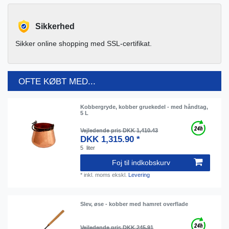
Sikkerhed
Sikker online shopping med SSL-certifikat.
OFTE KØBT MED...
Kobbergryde, kobber gruekedel - med håndtag,
5 L
Vejledende pris DKK 1,410.43
DKK 1,315.90 *
5
liter
Foj til indkobskurv
*
inkl. moms
ekskl.
Levering
Slev, øse - kobber med hamret overflade
Vejledende pris DKK 245.91