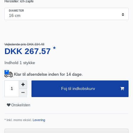
Hersteller:
ich-zapfe
DIAMETER
Vejledende pris DKK 334.48
*
DKK 267.57
Indhold
1
stykke
Klar til afsendelse inden for 14 dage.
Foj til indkobskurv
Onskelisten
* Inkl. moms ekskl.
Levering