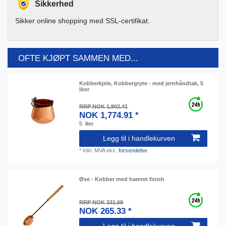
Sikkerhed
Sikker online shopping med SSL-certifikat.
OFTE KJØPT SAMMEN MED...
Kobberkjele, Kobbergryte - med jernhåndtak, 5
liter
RRP NOK 1,902.41
NOK 1,774.91 *
5
liter
Legg til i handlekurven
*
Inkl. MVA
eks.
forsendelse
Øse - Kobber med hamret finish
RRP NOK 331.69
NOK 265.33 *
Legg til i handlekurven