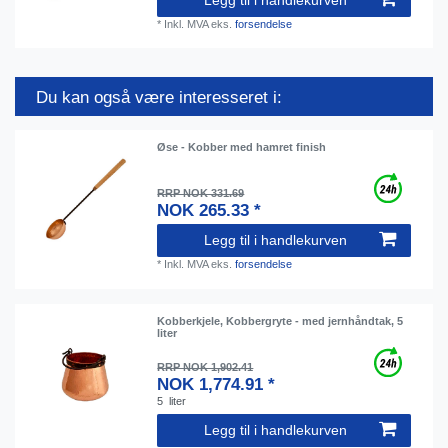
*
Inkl. MVA
eks.
forsendelse
Du kan også være interesseret i:
Øse - Kobber med hamret finish
RRP NOK 331.69
NOK 265.33 *
Legg til i handlekurven
*
Inkl. MVA
eks.
forsendelse
Kobberkjele, Kobbergryte - med jernhåndtak, 5
liter
RRP NOK 1,902.41
NOK 1,774.91 *
5
liter
Legg til i handlekurven