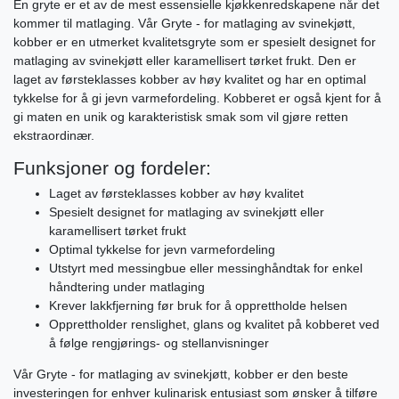
En gryte er et av de mest essensielle kjøkkenredskapene når det
kommer til matlaging. Vår Gryte - for matlaging av svinekjøtt,
kobber er en utmerket kvalitetsgryte som er spesielt designet for
matlaging av svinekjøtt eller karamellisert tørket frukt. Den er
laget av førsteklasses kobber av høy kvalitet og har en optimal
tykkelse for å gi jevn varmefordeling. Kobberet er også kjent for å
gi maten en unik og karakteristisk smak som vil gjøre retten
ekstraordinær.
Funksjoner og fordeler:
Laget av førsteklasses kobber av høy kvalitet
Spesielt designet for matlaging av svinekjøtt eller
karamellisert tørket frukt
Optimal tykkelse for jevn varmefordeling
Utstyrt med messingbue eller messinghåndtak for enkel
håndtering under matlaging
Krever lakkfjerning før bruk for å opprettholde helsen
Opprettholder renslighet, glans og kvalitet på kobberet ved
å følge rengjørings- og stellanvisninger
Vår Gryte - for matlaging av svinekjøtt, kobber er den beste
investeringen for enhver kulinarisk entusiast som ønsker å tilføre