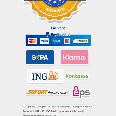
Lid van:
© Copyright 2026 | Alle rettigheter forbeholdt. - All rights reserved.
Prices incl. VAT. 19% VAT Basic prices see article detail | *
Applies to deliveries to the UK!