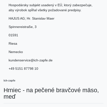
Hospodársky subjekt usadený v EÚ, ktorý zabezpečuje,
aby výrobok spĺňal všetky požadované predpisy.
HAJUS AG; Hr. Stanislav Maer
Spinnereistraße
,
3
01591
Riesa
Nemecko
kundenservice@ich-zapfe.de
+49 5151 87798 10
Ich-zapfe
Hrniec - na pečené bravčové mäso,
meď