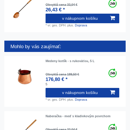
Obvyklá cena 33,04 €
26,43 € *
v nákupnom košíku
*
vr. ges. DPH.
plus.
Doprava
Mohlo by vás zaujímať:
Medeny kotlík - s rukoväťou, 5 L
Obvyklá cena 189,50 €
176,80 € *
5
v nákupnom košíku
*
vr. ges. DPH.
plus.
Doprava
Naberačka - meď s kladivkovým povrchom
Obvyklá cena 33,04 €