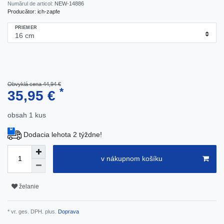
Numărul de articol:
NEW-14886
Producător:
ich-zapfe
PRIEMER
Obvyklá cena 44,94 €
*
35,95 €
obsah
1
kus
Dodacia lehota 2 týždne!
v nákupnom košíku
želanie
* vr. ges. DPH. plus.
Doprava