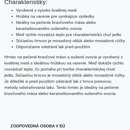
Charakteristiky:
Vyrobené z vysoko kvalitnej medi
Hrúbka na varenie pre vynikajúce výsledky
Ideálny na pečenie bravčového mäsa alebo
karamelizovaného sušeného ovocia
Meď rýchlo rozvádza teplo pre charakteristickú chuť jedla
Súčasťou hrncov je mosadzný oblúk alebo mosadzné rúčky
Odporúčame odstrániť lak pred použitím
Hrniec na pečené bravčové mäso a sušené ovocie je vyrobený z
kvalitnej medi s ideálnou hrúbkou na varenie. Meď dokáže rýchlo
rozvádzať teplo, čo pomáha pri tvorbe charakteristickej chuti
jedla. Súčasťou hrncov je mosadzný oblúk alebo mosadzné rúčky.
Je dôležité si pred použitím odstrániť lak z hrnca pomocou
metódy odstraňovania laku. Tento hrniec je ideálny na pečenie
bravčového mäsa alebo karamelizovaného sušeného ovocia.
ZODPOVEDNÁ OSOBA V EÚ