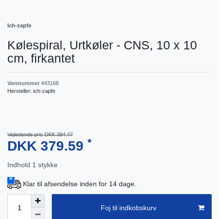
Ich-zapfe
Kølespiral, Urtkøler - CNS, 10 x 10
cm, firkantet
Varenummer
443168
Hersteller:
ich-zapfe
Vejledende pris DKK 394.47
*
DKK 379.59
Indhold
1
stykke
Klar til afsendelse inden for 14 dage.
Foj til indkobskurv