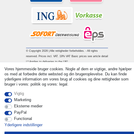
© Copyright 2026 | Alle rettigheder forbeholdes. - All rights
reserved. Prices incl. VAT. 19% VAT Basic prices see article detail
| * Applies to deliveries to the UK!
Vores hjemmeside bruger cookies. Nogle af dem er vigtige, andre hjælper
os med at forbedre dette websted og din brugeroplevelse. Du kan finde
Kontakt
Withdraw from contract here
yderligere information om vores brug af cookies og dine rettigheder som
bruger i vores: politik og vores: legal.
Vigtig
Marketing
Eksterne medier
PayPal
Functional
Yderligere indstillinger