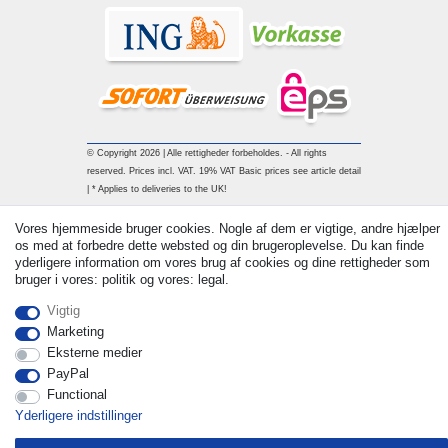
© Copyright 2026 | Alle rettigheder forbeholdes. - All rights
reserved. Prices incl. VAT. 19% VAT Basic prices see article detail
| * Applies to deliveries to the UK!
Vores hjemmeside bruger cookies. Nogle af dem er vigtige, andre hjælper
Kontakt
Withdraw from contract here
os med at forbedre dette websted og din brugeroplevelse. Du kan finde
yderligere information om vores brug af cookies og dine rettigheder som
bruger i vores: politik og vores: legal.
Vigtig
Marketing
Eksterne medier
PayPal
Functional
Yderligere indstillinger