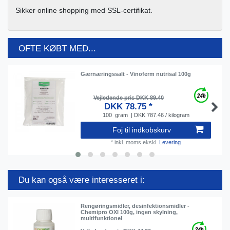
Sikker online shopping med SSL-certifikat.
OFTE KØBT MED...
Gærnæringssalt - Vinoferm nutrisal 100g
Vejledende pris DKK 89.40
DKK 78.75 *
100
gram
| DKK 787.46 / kilogram
Foj til indkobskurv
*
inkl. moms
ekskl.
Levering
Du kan også være interesseret i:
Rengøringsmidler, desinfektionsmidler -
Chemipro OXI 100g, ingen skylning,
multifunktionel