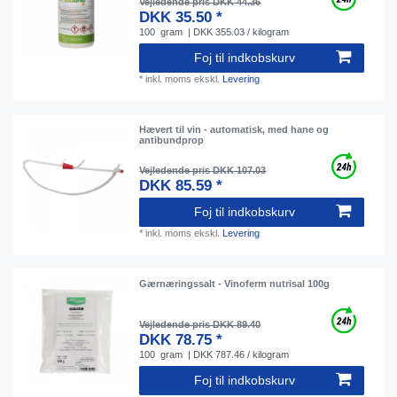
Vejledende pris DKK 44.36
DKK 35.50 *
100
gram
| DKK 355.03 / kilogram
Foj til indkobskurv
*
inkl. moms
ekskl.
Levering
Hævert til vin - automatisk, med hane og
antibundprop
Vejledende pris DKK 107.03
DKK 85.59 *
Foj til indkobskurv
*
inkl. moms
ekskl.
Levering
Gærnæringssalt - Vinoferm nutrisal 100g
Vejledende pris DKK 89.40
DKK 78.75 *
100
gram
| DKK 787.46 / kilogram
Foj til indkobskurv