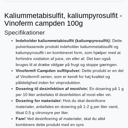
Kaliummetabisulfit, kaliumpyrosulfit -
Vinoferm campden 100g
Specifikationer
Indeholder kaliummetabisulfit (kaliumpyrosulfit):
Dette
pulverbaserede produkt indeholder kaliummetabisulfit og
kaliumpyrosulfit i en kombineret form, som hjælper med at
forhindre oxidation af juice, vin eller øl. Det kan også
bruges til at dræbe vildgær på frugt og stoppe gæringen.
Vinoferm® Campden sulfitpulver:
Dette produkt er en del
af Vinoferm® serien, som er kendt for høj kvalitet og
pålidelighed inden for vinproduktion.
Dosering til desinfektion af most/vin:
En dosering på 1 g
per 10 liter anbefales til desinfektion af most eller vin.
Dosering for materialer:
Hvis du skal desinficere
materialer, anbefales en dosering på 1-2 g per liter vand,
tilsat 0,5 g citronsyre per liter.
Fare!
Ved desinficering af materialer, skal du altid
kombinere dette produkt med en syre.