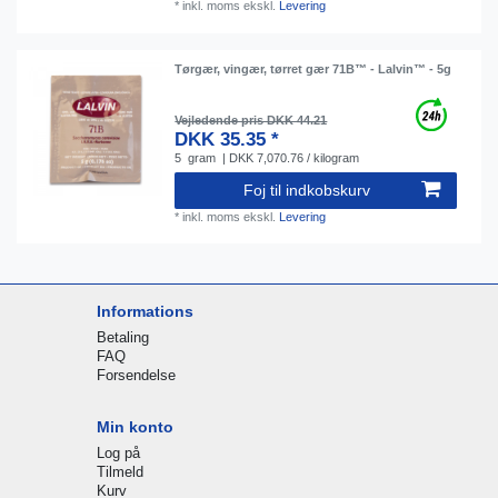
*
inkl. moms
ekskl.
Levering
Tørgær, vingær, tørret gær 71B™ - Lalvin™ - 5g
Vejledende pris DKK 44.21
DKK 35.35 *
5
gram
| DKK 7,070.76 / kilogram
Foj til indkobskurv
*
inkl. moms
ekskl.
Levering
Informations
Betaling
FAQ
Forsendelse
Min konto
Log på
Tilmeld
Kurv