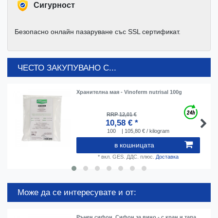
Cигурност
Безопасно онлайн пазаруване със SSL сертификат.
ЧЕСТО ЗАКУПУВАНО С...
Хранителна мая - Vinoferm nutrisal 100g
RRP 12,01 €
10,58 € *
100
| 105,80 € / kilogram
в кошницата
*
вкл. GES. ДДС.
плюс.
Доставка
Може да се интересувате и от:
Ръчен сифон, Сифон за вино - с кран и тапа