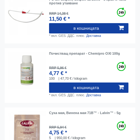
против утаяване
RRP 14,38 €
11,50 € *
в кошницата
*
вкл. GES. ДДС.
плюс.
Доставка
Почистващ препарат - Chemipro OXI 100g
RRP 5,96 €
4,77 € *
100
| 47,70 € / kilogram
в кошницата
*
вкл. GES. ДДС.
плюс.
Доставка
Суха мая, Винена мая 71B™ - Lalvin™ - 5g
RRP 5,94 €
4,75 € *
5
| 950,00 € / kilogram