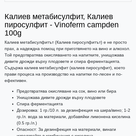
Калиев метабисулфит, Калиев
пиросулфит - Vinoferm campden
100g
Калиев метабисулфитът (Калиев пиросулфитът) е не просто
прах, а надеждна помощ при приготвянето на вино и алкохол.
Той предотвратява окисляването на напитките, унищожава
дивите дрожди върху плодовете и спира ферментацията.
Съдържа калиев метабисулфит (калиев пиросулфит), което
прави процеса на производство на напитки по-лесен и по-
ефективен.
Предотвратява окисляване на сок, вино или бира
Унищожава дивите дрожди върху плодовете
Спира ферментацията
Дозировка: 1 гр./10 л. за дезинфекция на шира/вино; 1-2
гр./л. вода за материали, добавяйки лимонена киселина
(0.5 гр./л.)
Опасност: За дезинфекция на материали, винаги
използвайте в комбинация с киселина