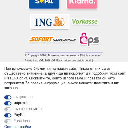
© Copyright 2026 | Всички права запазени. - All rights reserved.
Prices incl. VAT. 19% VAT Basic prices see article detail | *
Applies to deliveries to the UK!
Ние използваме бисквитки на нашия сайт. Някои от тях са от
съществено значение, а други да ни помогнат да подобрим този сайт
и вашия опит. бисквитките, които използваме и правата си като
контакт
Withdraw from contract here
потребител За повече информация, вижте нашата: политика и ни:
законно.
съществен
маркетинг
външен носител
PayPal
Functional
Още настройки