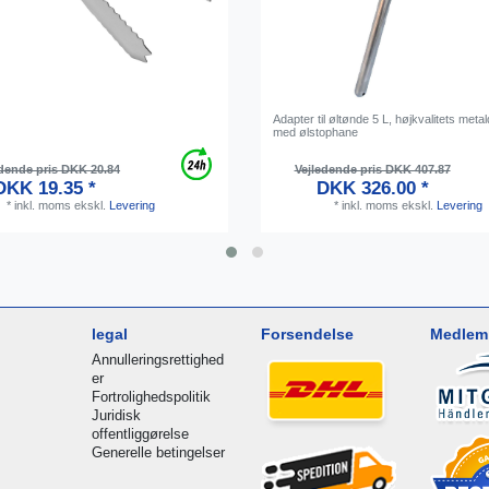
Adapter til øltønde 5 L, højkvalitets meta
med ølstophane
dende pris DKK 20.84
Vejledende pris DKK 407.87
DKK 19.35 *
DKK 326.00 *
*
inkl. moms
ekskl.
Levering
*
inkl. moms
ekskl.
Levering
legal
Forsendelse
Medlem 
Annulleringsrettighed
er
Fortrolighedspolitik
Juridisk
offentliggørelse
Generelle betingelser