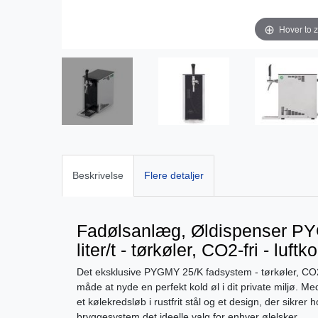
Hover to 
Beskrivelse
Flere detaljer
Fadølsanlæg, Øldispenser PY
liter/t - tørkøler, CO2-fri - luft
Det eksklusive PYGMY 25/K fadsystem - tørkøler, CO2-fr
måde at nyde en perfekt kold øl i dit private miljø. Med
et kølekredsløb i rustfrit stål og et design, der sikre
bryggesystem det ideelle valg for enhver ølelsker.