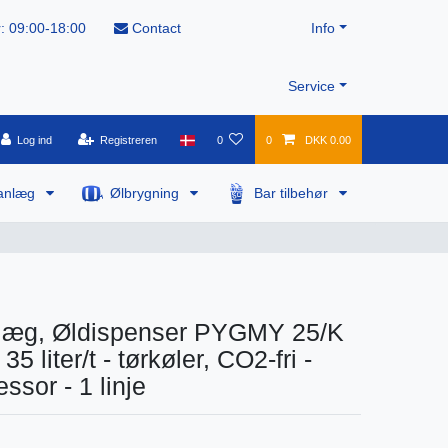
: 09:00-18:00
Contact
Info
Service
Log ind
Registreren
0
0
DKK 0.00
anlæg
Ølbrygning
Bar tilbehør
læg, Øldispenser PYGMY 25/K
35 liter/t - tørkøler, CO2-fri -
ssor - 1 linje