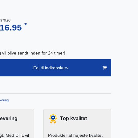
,970.93
*
716.95
g vil blive sendt inden for 24 timer!
Foj til indkobskurv
ering
levering
Top kvalitet
igt. Med DHL vil
Produkter af højeste kvalitet