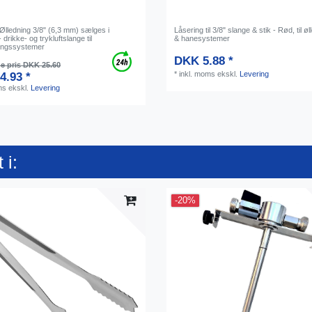
Ølledning 3/8" (6,3 mm) sælges i
Låsering til 3/8" slange & stik - Rød, til ø
 drikke- og trykluftslange til
& hanesystemer
ingssystemer
DKK 5.88 *
e pris DKK 25.60
*
inkl. moms
ekskl.
Levering
4.93 *
ms
ekskl.
Levering
 i:
-20%