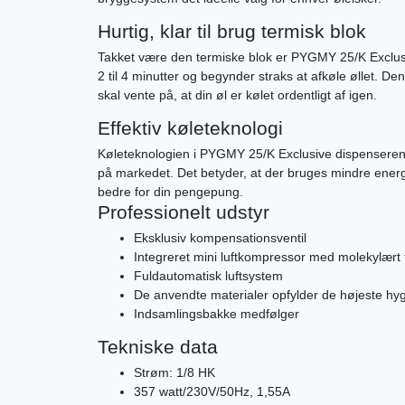
Hurtig, klar til brug termisk blok
Takket være den termiske blok er PYGMY 25/K Exclusiv
2 til 4 minutter og begynder straks at afkøle øllet. Den
skal vente på, at din øl er kølet ordentligt af igen.
Effektiv køleteknologi
Køleteknologien i PYGMY 25/K Exclusive dispenseren
på markedet. Det betyder, at der bruges mindre energi
bedre for din pengepung.
Professionelt udstyr
Eksklusiv kompensationsventil
Integreret mini luftkompressor med molekylært f
Fuldautomatisk luftsystem
De anvendte materialer opfylder de højeste hy
Indsamlingsbakke medfølger
Tekniske data
Strøm: 1/8 HK
357 watt/230V/50Hz, 1,55A