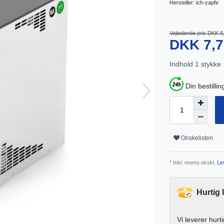
Hersteller:
ich-zapfe
Vejledende pris DKK 8
DKK 7,
Indhold
1
stykke
Din bestillin
Onskelisten
* Inkl. moms ekskl.
Lev
Hurtig 
Vi leverer hurt