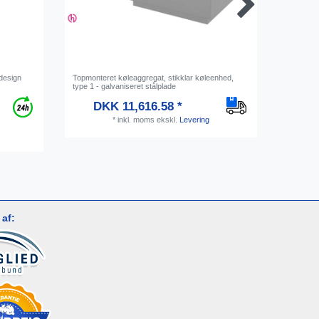
ldesign
Topmonteret køleaggregat, stikklar køleenhed,
Adapter 3/
type 1 - galvaniseret stålplade
luftlednin
DKK 11,616.58 *
Vejl
*
inkl. moms
ekskl.
Levering
af: