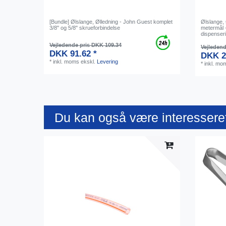
[Bundle] Ølslange, Ølledning - John Guest komplet
Ølslange, 
3/8" og 5/8" skrueforbindelse
metermål -
dispenser
Vejledende pris DKK 109.34
Vejledend
DKK 91.62 *
DKK 2
*
inkl. moms
ekskl.
Levering
*
inkl. mo
Du kan også være interesseret