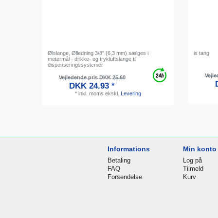
Ølslange, Ølledning 3/8" (6,3 mm) sælges i
is tang
metermål - drikke- og trykluftslange til
dispenseringssystemer
Vejle
Vejledende pris DKK 25.60
DKK 24.93 *
*
inkl. moms
ekskl.
Levering
Informations
Min konto
Betaling
Log på
FAQ
Tilmeld
Forsendelse
Kurv