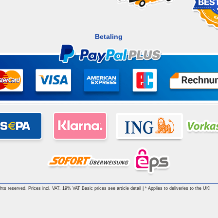
Betaling
ghts reserved. Prices incl. VAT. 19% VAT Basic prices see article detail | * Applies to deliveries to the UK!