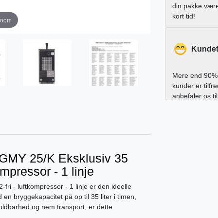
din pakke vær
kort tid!
zoom
Kundet
Mere end 90% 
kunder er tilfr
anbefaler os ti
GMY 25/K Eksklusiv 35
kompressor - 1 linje
i - luftkompressor - 1 linje er den ideelle
 en bryggekapacitet på op til 35 liter i timen,
r holdbarhed og nem transport, er dette