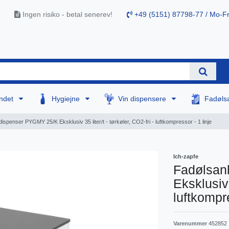
Ingen risiko - betal senerev!
+49 (5151) 87798-77 / Mo-Fr
ndet
Hygiejne
Vin dispensere
Fadøls
spenser PYGMY 25/K Eksklusiv 35 liter/t - tørkøler, CO2-fri - luftkompressor - 1 linje
Ich-zapfe
Fadølsan
Eksklusiv 
luftkompre
Varenummer
452852