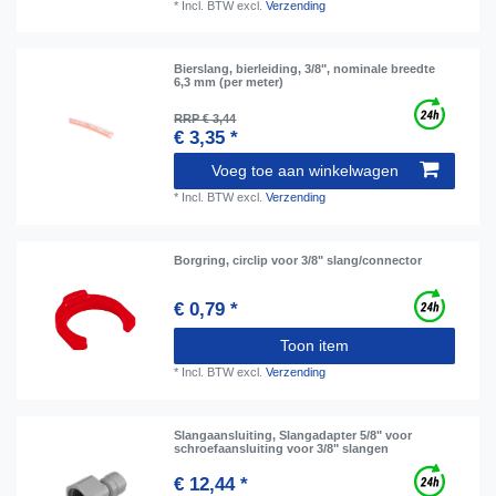
*
Incl. BTW
excl.
Verzending
Bierslang, bierleiding, 3/8", nominale breedte
6,3 mm (per meter)
RRP € 3,44
€ 3,35 *
Voeg toe aan winkelwagen
*
Incl. BTW
excl.
Verzending
Borgring, сirclip voor 3/8" slang/connector
€ 0,79 *
Toon item
*
Incl. BTW
excl.
Verzending
Slangaansluiting, Slangadapter 5/8" voor
schroefaansluiting voor 3/8" slangen
€ 12,44 *