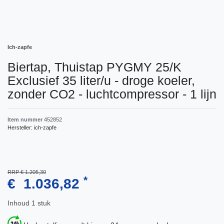
Ich-zapfe
Biertap, Thuistap PYGMY 25/K
Exclusief 35 liter/u - droge koeler,
zonder CO2 - luchtcompressor - 1 lijn
Item nummer
452852
Hersteller:
ich-zapfe
RRP € 1.205,30
*
€ 1.036,82
Inhoud
1
stuk