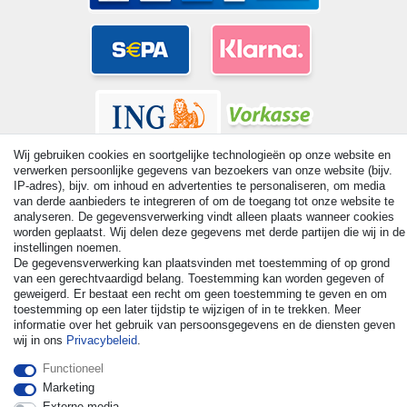
Wij gebruiken cookies en soortgelijke technologieën op onze website en
verwerken persoonlijke gegevens van bezoekers van onze website (bijv.
IP-adres), bijv. om inhoud en advertenties te personaliseren, om media
van derde aanbieders te integreren of om de toegang tot onze website te
analyseren. De gegevensverwerking vindt alleen plaats wanneer cookies
© Copyright 2026 | Alle rechten voorbehouden. - All rights
worden geplaatst. Wij delen deze gegevens met derde partijen die wij in de
reserved. Prices incl. VAT. 19% VAT Basic prices see article detail
instellingen noemen.
| * Applies to deliveries to the UK!
De gegevensverwerking kan plaatsvinden met toestemming of op grond
van een gerechtvaardigd belang. Toestemming kan worden gegeven of
geweigerd. Er bestaat een recht om geen toestemming te geven en om
Contact
Herroepingsrecht uitoefenen
toestemming op een later tijdstip te wijzigen of in te trekken. Meer
informatie over het gebruik van persoonsgegevens en de diensten geven
wij in ons
Privacybeleid
.
Functioneel
Marketing
Externe media