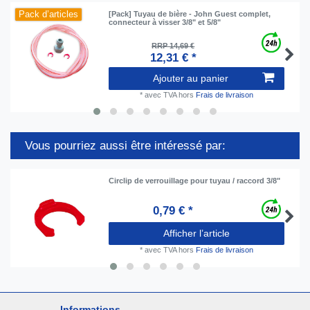
Pack d’articles
[Pack] Tuyau de bière - John Guest complet,
connecteur à visser 3/8" et 5/8"
RRP 14,69 €
12,31 € *
Ajouter au panier
*
avec TVA
hors
Frais de livraison
Vous pourriez aussi être intéressé par:
Circlip de verrouillage pour tuyau / raccord 3/8"
0,79 € *
Afficher l’article
*
avec TVA
hors
Frais de livraison
Informations