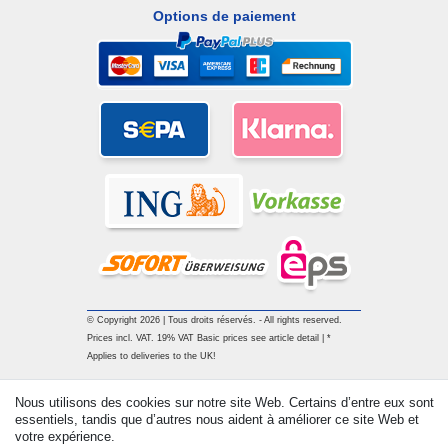
Options de paiement
© Copyright 2026 | Tous droits réservés. - All rights reserved.
Prices incl. VAT. 19% VAT Basic prices see article detail | *
Applies to deliveries to the UK!
Nous utilisons des cookies sur notre site Web. Certains d’entre eux sont
Contact
Rétracter le contrat ici
essentiels, tandis que d’autres nous aident à améliorer ce site Web et
votre expérience.