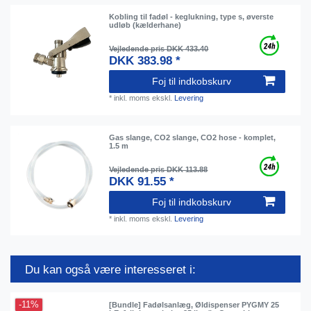
Kobling til fadøl - keglukning, type s, øverste
udløb (kælderhane)
Vejledende pris DKK 433.40
DKK 383.98 *
Foj til indkobskurv
*
inkl. moms
ekskl.
Levering
Gas slange, CO2 slange, CO2 hose - komplet,
1.5 m
Vejledende pris DKK 113.88
DKK 91.55 *
Foj til indkobskurv
*
inkl. moms
ekskl.
Levering
Du kan også være interesseret i:
-11%
[Bundle] Fadølsanlæg, Øldispenser PYGMY 25