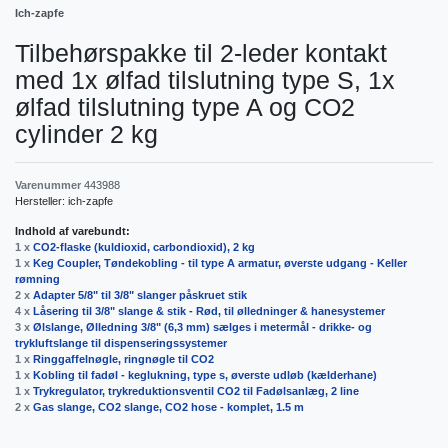
Ich-zapfe
Tilbehørspakke til 2-leder kontakt
med 1x ølfad tilslutning type S, 1x
ølfad tilslutning type A og CO2
cylinder 2 kg
Varenummer
443988
Hersteller:
ich-zapfe
Indhold af varebundt:
1 x
CO2-flaske (kuldioxid, carbondioxid), 2 kg
1 x
Keg Coupler, Tøndekobling - til type A armatur, øverste udgang - Keller
rømning
2 x
Adapter 5/8" til 3/8" slanger påskruet stik
4 x
Låsering til 3/8" slange & stik - Rød, til ølledninger & hanesystemer
3 x
Ølslange, Ølledning 3/8" (6,3 mm) sælges i metermål - drikke- og
trykluftslange til dispenseringssystemer
1 x
Ringgaffelnøgle, ringnøgle til CO2
1 x
Kobling til fadøl - keglukning, type s, øverste udløb (kælderhane)
1 x
Trykregulator, trykreduktionsventil CO2 til Fadølsanlæg, 2 line
2 x
Gas slange, CO2 slange, CO2 hose - komplet, 1.5 m