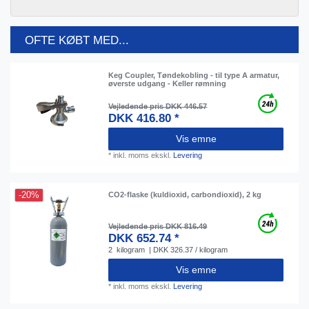
OFTE KØBT MED...
Keg Coupler, Tøndekobling - til type A armatur,
øverste udgang - Keller rømning
Vejledende pris DKK 446.57
DKK 416.80 *
Vis emne
*
inkl. moms
ekskl.
Levering
-20%
CO2-flaske (kuldioxid, carbondioxid), 2 kg
Vejledende pris DKK 816.49
DKK 652.74 *
2
kilogram
| DKK 326.37 / kilogram
Vis emne
*
inkl. moms
ekskl.
Levering