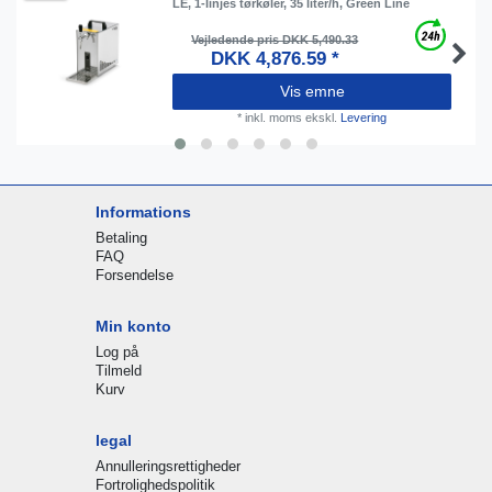
LE, 1-linjes tørkøler, 35 liter/h, Green Line
Vejledende pris DKK 5,490.33
DKK 4,876.59 *
Vis emne
*
inkl. moms
ekskl.
Levering
Informations
Betaling
FAQ
Forsendelse
Min konto
Log på
Tilmeld
Kurv
legal
Annulleringsrettigheder
Fortrolighedspolitik