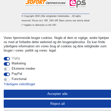
© Copyright 2026 | Alle rettigheder forbeholdes. - All rights
reserved. Prices incl. VAT. 19% VAT Basic prices see article detail
| * Applies to deliveries to the UK!
Vores hjemmeside bruger cookies. Nogle af dem er vigtige, andre hjælper
Kontakt
Withdraw from contract here
os med at forbedre dette websted og din brugeroplevelse. Du kan finde
yderligere information om vores brug af cookies og dine rettigheder som
bruger i vores: politik og vores: legal.
Vigtig
Marketing
Eksterne medier
PayPal
Functional
Yderligere indstillinger
Accepter alle
Reject all