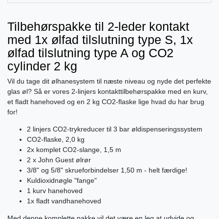
Tilbehørspakke til 2-leder kontakt
med 1x ølfad tilslutning type S, 1x
ølfad tilslutning type A og CO2
cylinder 2 kg
Vil du tage dit ølhanesystem til næste niveau og nyde det perfekte
glas øl? Så er vores 2-linjers kontakttilbehørspakke med en kurv,
et fladt hanehoved og en 2 kg CO2-flaske lige hvad du har brug
for!
2 linjers CO2-trykreducer til 3 bar øldispenseringssystem
CO2-flaske, 2,0 kg
2x komplet CO2-slange, 1,5 m
2 x John Guest ølrør
3/8" og 5/8" skrueforbindelser 1,50 m - helt færdige!
Kuldioxidnøgle "fange"
1 kurv hanehoved
1x fladt vandhanehoved
Med denne komplette pakke vil det være en leg at udvide og