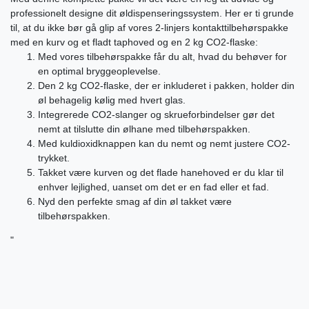
professionelt designe dit øldispenseringssystem. Her er ti grunde
til, at du ikke bør gå glip af vores 2-linjers kontakttilbehørspakke
med en kurv og et fladt taphoved og en 2 kg CO2-flaske:
Med vores tilbehørspakke får du alt, hvad du behøver for
en optimal bryggeoplevelse.
Den 2 kg CO2-flaske, der er inkluderet i pakken, holder din
øl behagelig kølig med hvert glas.
Integrerede CO2-slanger og skrueforbindelser gør det
nemt at tilslutte din ølhane med tilbehørspakken.
Med kuldioxidknappen kan du nemt og nemt justere CO2-
trykket.
Takket være kurven og det flade hanehoved er du klar til
enhver lejlighed, uanset om det er en fad eller et fad.
Nyd den perfekte smag af din øl takket være
tilbehørspakken.
"