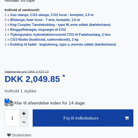
Hersteller:
ich-zapfe
Indhold af varebundt:
1 x
Gas slange, CO2 slange, CO2 hose - komplet, 1.5 m
2 x
Ølslange, beer hose - 7 mm, komplet, 1.5 m
1 x
Keg Coupler, Tøndekobling - type M, øvre udløb (kælderhane)
1 x
Ringgaffelnøgle, ringnøgle til CO2
1 x
Trykregulator, trykreduktionsventil CO2 til Fadølsanlæg, 2 line
1 x
CO2-flaske (kuldioxid, carbondioxid), 2 kg
1 x
Kobling til fadøl - keglukning, type s, øverste udløb (kælderhane)
Vejledende pris DKK 2,427.13
*
DKK 2,049.85
Indhold
1
stykke
Klar til afsendelse inden for 14 dage.
Foj til indkobskurv
Onskelisten