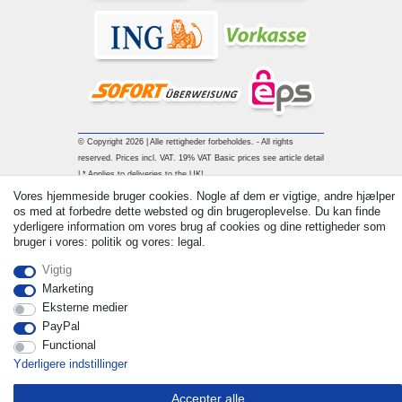
© Copyright 2026 | Alle rettigheder forbeholdes. - All rights
reserved. Prices incl. VAT. 19% VAT Basic prices see article detail
| * Applies to deliveries to the UK!
Vores hjemmeside bruger cookies. Nogle af dem er vigtige, andre hjælper
os med at forbedre dette websted og din brugeroplevelse. Du kan finde
Kontakt
Withdraw from contract here
yderligere information om vores brug af cookies og dine rettigheder som
bruger i vores: politik og vores: legal.
Vigtig
Marketing
Eksterne medier
PayPal
Functional
Yderligere indstillinger
Accepter alle