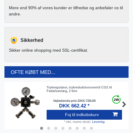
Mere end 90% af vores kunder er tilfredse og anbefaler os til
andre.
Sikkerhed
Sikker online shopping med SSL-certifikat.
OFTE KØBT MED...
Trykregulator, trykreduktionsventil CO2 til
Fadølsanlæg, 2 line
Vejledende pris DKK 739.08
DKK 662.42 *
Foj til indkobskurv
*
inkl. moms
ekskl.
Levering