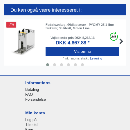
Du kan også være interesseret i:
-7%
Fadølsanlæg, Øldispenser - PYGMY 25 1-line
tørkøler, 35 liter/t, Green Line
Vejledende pris DKK 5,262.13
DKK 4,867.88 *
Vis emne
*
inkl. moms
ekskl.
Levering
Informations
Betaling
FAQ
Forsendelse
Min konto
Log på
Tilmeld
Kurv