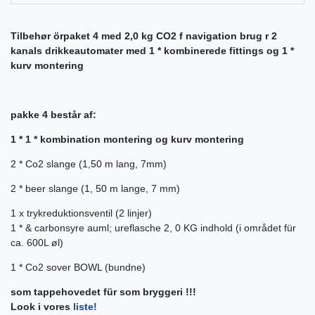
Tilbehør örpaket 4 med 2,0 kg CO2 f navigation brug r 2
kanals drikkeautomater med 1 * kombinerede fittings og 1 *
kurv montering
pakke 4 består af:
1 * 1 * kombination montering og kurv montering
2 * Co2 slange (1,50 m lang, 7mm)
2 *
beer slange (1, 50 m lange, 7 mm)
1 x
trykreduktionsventil (2 linjer)
1 *
& carbonsyre auml; ureflasche 2, 0 KG indhold (i området für
ca. 600L øl)
1 *
Co2 sover BOWL (bundne)
som tappehovedet für som bryggeri !!!
Look i vores
liste!