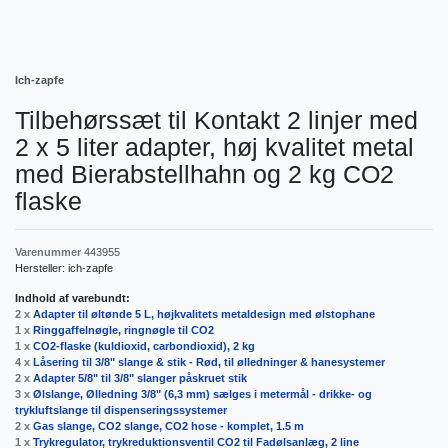
Ich-zapfe
Tilbehørssæt til Kontakt 2 linjer med
2 x 5 liter adapter, høj kvalitet metal
med Bierabstellhahn og 2 kg CO2
flaske
Varenummer
443955
Hersteller:
ich-zapfe
Indhold af varebundt:
2 x
Adapter til øltønde 5 L, højkvalitets metaldesign med ølstophane
1 x
Ringgaffelnøgle, ringnøgle til CO2
1 x
CO2-flaske (kuldioxid, carbondioxid), 2 kg
4 x
Låsering til 3/8" slange & stik - Rød, til ølledninger & hanesystemer
2 x
Adapter 5/8" til 3/8" slanger påskruet stik
3 x
Ølslange, Ølledning 3/8" (6,3 mm) sælges i metermål - drikke- og
trykluftslange til dispenseringssystemer
2 x
Gas slange, CO2 slange, CO2 hose - komplet, 1.5 m
1 x
Trykregulator, trykreduktionsventil CO2 til Fadølsanlæg, 2 line