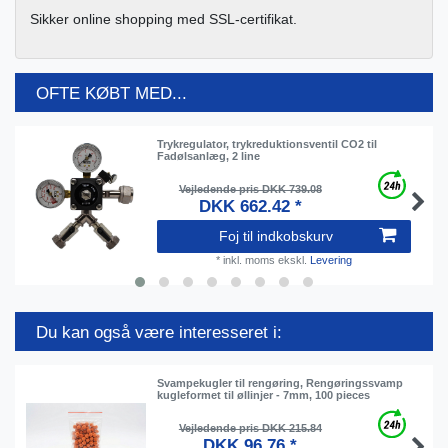
Sikker online shopping med SSL-certifikat.
OFTE KØBT MED...
Trykregulator, trykreduktionsventil CO2 til
Fadølsanlæg, 2 line
Vejledende pris DKK 739.08
DKK 662.42 *
Foj til indkobskurv
*
inkl. moms
ekskl.
Levering
Du kan også være interesseret i:
Svampekugler til rengøring, Rengøringssvamp
kugleformet til øllinjer - 7mm, 100 pieces
Vejledende pris DKK 215.84
DKK 96.76 *