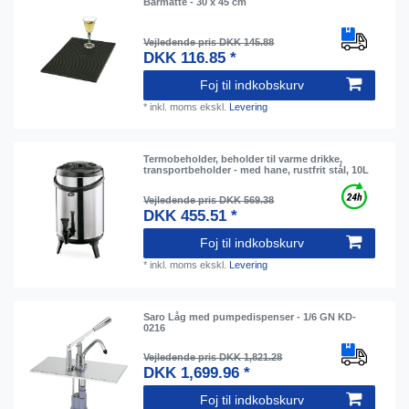
Barmåtte - 30 x 45 cm
Vejledende pris DKK 145.88
DKK 116.85 *
Foj til indkobskurv
*
inkl. moms
ekskl.
Levering
Termobeholder, beholder til varme drikke,
transportbeholder - med hane, rustfrit stål, 10L
Vejledende pris DKK 569.38
DKK 455.51 *
Foj til indkobskurv
*
inkl. moms
ekskl.
Levering
Saro Låg med pumpedispenser - 1/6 GN KD-
0216
Vejledende pris DKK 1,821.28
DKK 1,699.96 *
Foj til indkobskurv