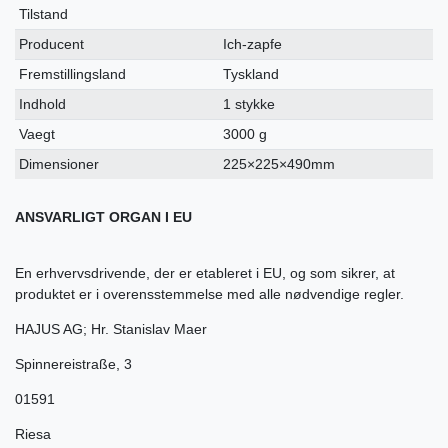
Tilstand
Producent
Ich-zapfe
Fremstillingsland
Tyskland
Indhold
1 stykke
Vaegt
3000 g
Dimensioner
225×225×490mm
ANSVARLIGT ORGAN I EU
En erhvervsdrivende, der er etableret i EU, og som sikrer, at
produktet er i overensstemmelse med alle nødvendige regler.
HAJUS AG; Hr. Stanislav Maer
Spinnereistraße
,
3
01591
Riesa