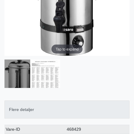
Tap to expand
Flere detaljer
Ceres::Template.singleItemTechnicalDataAttribute
Ceres::Template.singleItemTechnicalDataValue
Vare-ID
468429