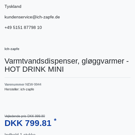
Tyskland
kundenservice@ich-zapfe.de
+49 5151 87798 10
Ich-zapfe
Varmtvandsdispenser, gløggvarmer -
HOT DRINK MINI
Varenummer
NEW-9944
Hersteller:
ich-zapfe
Vejledende pris DKK 999.80
*
DKK 799.81
Indhold
1
stykke