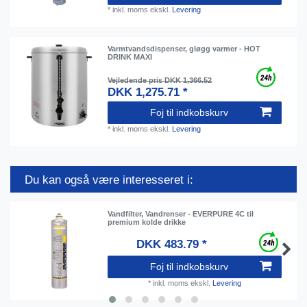
*
inkl. moms
ekskl.
Levering
Varmtvandsdispenser, gløgg varmer - HOT
DRINK MAXI
Vejledende pris DKK 1,366.52
DKK 1,275.71 *
Foj til indkobskurv
*
inkl. moms
ekskl.
Levering
Du kan også være interesseret i:
Vandfilter, Vandrenser - EVERPURE 4C til
premium kolde drikke
DKK 483.79 *
Foj til indkobskurv
*
inkl. moms
ekskl.
Levering