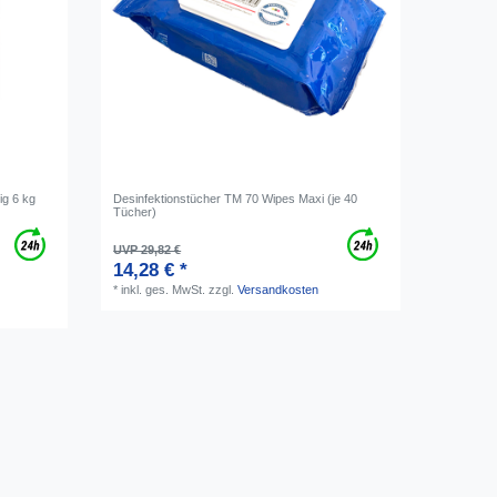
ig 6 kg
Desinfektionstücher TM 70 Wipes Maxi (je 40
Tücher)
UVP 29,82 €
14,28 € *
*
inkl. ges. MwSt.
zzgl.
Versandkosten