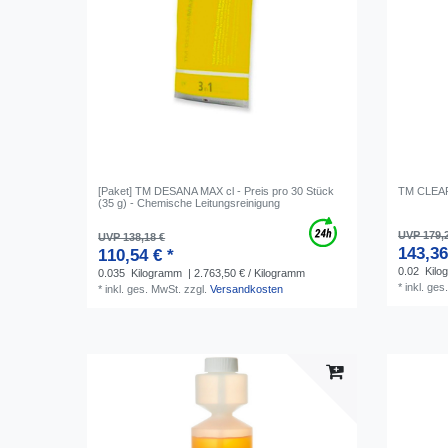
[Paket] TM DESANA MAX cl - Preis pro 30 Stück
TM CLEARO
(35 g) - Chemische Leitungsreinigung
UVP 179,
UVP 138,18 €
143,36
110,54 € *
0.02
Kilo
0.035
Kilogramm
| 2.763,50 € / Kilogramm
*
inkl. ges
*
inkl. ges. MwSt.
zzgl.
Versandkosten