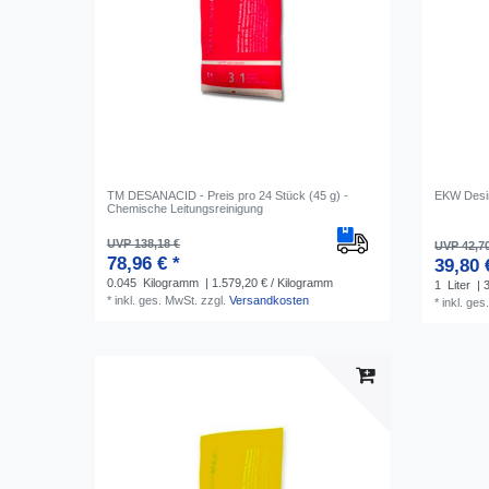
TM DESANACID - Preis pro 24 Stück (45 g) -
EKW Desin
Chemische Leitungsreinigung
UVP 138,18 €
UVP 42,7
78,96 € *
39,80 
0.045
Kilogramm
| 1.579,20 € / Kilogramm
1
Liter
| 3
*
inkl. ges. MwSt.
zzgl.
Versandkosten
*
inkl. ges