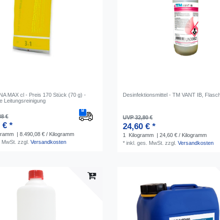
 MAX cl - Preis 170 Stück (70 g) -
Desinfektionsmittel - TM VANT IB, Flasc
 Leitungsreinigung
88 €
UVP 32,80 €
 € *
24,60 € *
gramm
| 8.490,08 € / Kilogramm
1
Kilogramm
| 24,60 € / Kilogramm
. MwSt.
zzgl.
Versandkosten
*
inkl. ges. MwSt.
zzgl.
Versandkosten