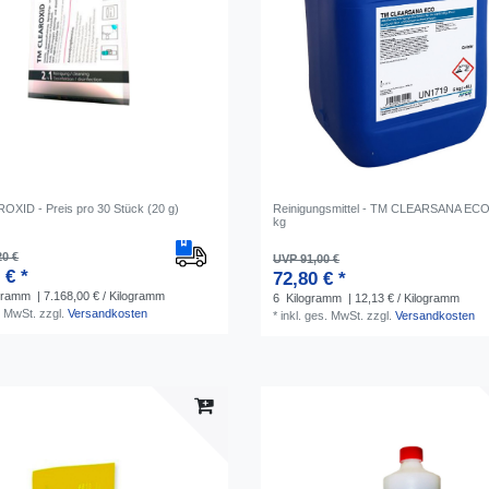
XID - Preis pro 30 Stück (20 g)
Reinigungsmittel - TM CLEARSANA ECO 
kg
20 €
UVP 91,00 €
 € *
72,80 € *
gramm
| 7.168,00 € / Kilogramm
6
Kilogramm
| 12,13 € / Kilogramm
. MwSt.
zzgl.
Versandkosten
*
inkl. ges. MwSt.
zzgl.
Versandkosten