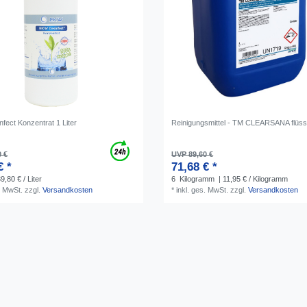
fect Konzentrat 1 Liter
Reinigungsmittel - TM CLEARSANA flüss
0 €
UVP 89,60 €
€ *
71,68 € *
9,80 € / Liter
6
Kilogramm
| 11,95 € / Kilogramm
. MwSt.
zzgl.
Versandkosten
*
inkl. ges. MwSt.
zzgl.
Versandkosten