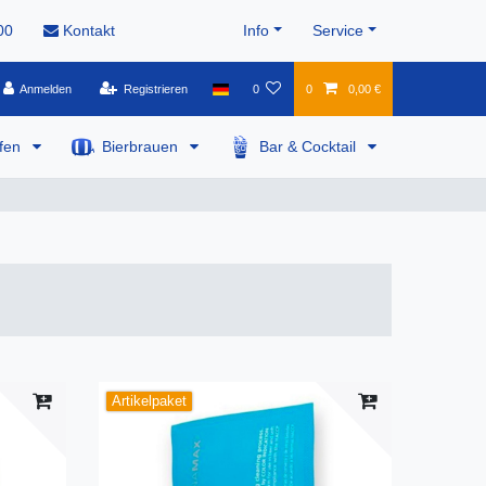
00
Kontakt
Info
Service
Anmelden
Registrieren
0
0
0,00 €
pfen
Bierbrauen
Bar & Cocktail
Artikelpaket