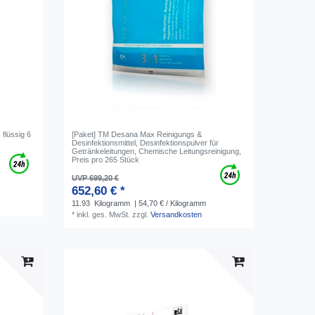
flüssig 6
[Paket] TM Desana Max Reinigungs &
Desinfektionsmittel, Desinfektionspulver für
Getränkeleitungen, Chemische Leitungsreinigung,
Preis pro 265 Stück
UVP 699,20 €
652,60 € *
11.93
Kilogramm
| 54,70 € / Kilogramm
*
inkl. ges. MwSt.
zzgl.
Versandkosten