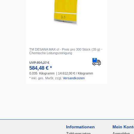
TM DESANA MAX cl - Preis pro 300 Stück (35 g) -
Chemische Leitungsreinigung
UVP 804,27 €
584,48 € *
0.035
Kilogramm
| 14.612,00 € / Kilogramm
*
inkl. ges. MwSt.
zzgl.
Versandkosten
Informationen
Mein Kont
Zahlungsarten
Anmelden