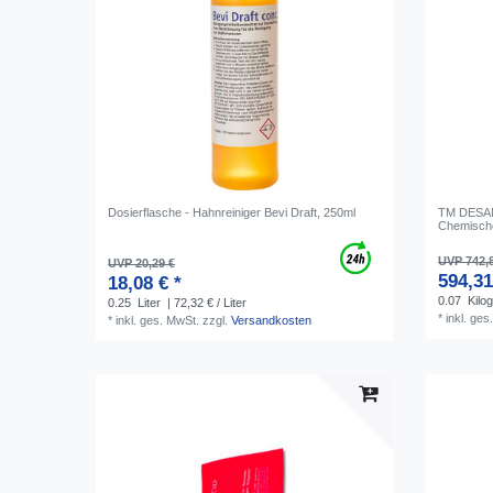
Dosierflasche - Hahnreiniger Bevi Draft, 250ml
TM DESANA
Chemische
UVP 742,
UVP 20,29 €
594,31
18,08 € *
0.07
Kilo
0.25
Liter
| 72,32 € / Liter
*
inkl. ges
*
inkl. ges. MwSt.
zzgl.
Versandkosten