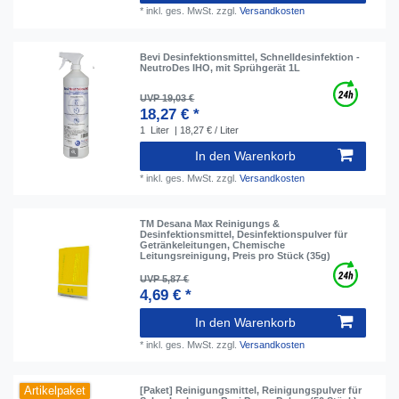
*
inkl. ges. MwSt.
zzgl.
Versandkosten
Bevi Desinfektionsmittel, Schnelldesinfektion -
NeutroDes IHO, mit Sprühgerät 1L
UVP 19,03 €
18,27 € *
1
Liter
| 18,27 € / Liter
In den Warenkorb
*
inkl. ges. MwSt.
zzgl.
Versandkosten
TM Desana Max Reinigungs &
Desinfektionsmittel, Desinfektionspulver für
Getränkeleitungen, Chemische
Leitungsreinigung, Preis pro Stück (35g)
UVP 5,87 €
4,69 € *
In den Warenkorb
*
inkl. ges. MwSt.
zzgl.
Versandkosten
Artikelpaket
[Paket] Reinigungsmittel, Reinigungspulver für