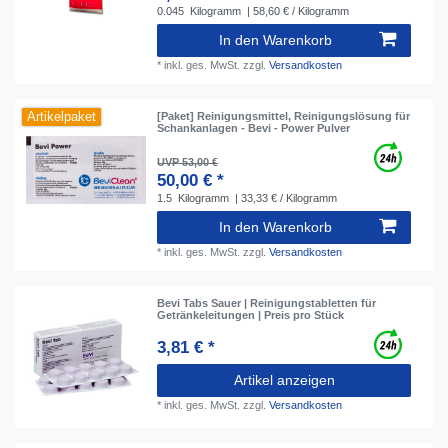
0.045
Kilogramm
| 58,60 € / Kilogramm
In den Warenkorb
*
inkl. ges. MwSt.
zzgl.
Versandkosten
Artikelpaket
[Paket] Reinigungsmittel, Reinigungslösung für
Schankanlagen - Bevi - Power Pulver
UVP 53,00 €
50,00 € *
1.5
Kilogramm
| 33,33 € / Kilogramm
In den Warenkorb
*
inkl. ges. MwSt.
zzgl.
Versandkosten
Bevi Tabs Sauer | Reinigungstabletten für
Getränkeleitungen | Preis pro Stück
3,81 € *
Artikel anzeigen
*
inkl. ges. MwSt.
zzgl.
Versandkosten