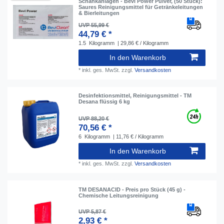
Schankanlagen - Bevi Power Pulver, (50 Stück):
Saures Reinigungsmittel für Getränkeleitungen
& Bierleitungen
UVP 55,99 €
44,79 € *
1.5
Kilogramm
| 29,86 € / Kilogramm
In den Warenkorb
*
inkl. ges. MwSt.
zzgl.
Versandkosten
Desinfektionsmittel, Reinigungsmittel - TM
Desana flüssig 6 kg
UVP 88,20 €
70,56 € *
6
Kilogramm
| 11,76 € / Kilogramm
In den Warenkorb
*
inkl. ges. MwSt.
zzgl.
Versandkosten
TM DESANACID - Preis pro Stück (45 g) -
Chemische Leitungsreinigung
UVP 5,87 €
2,93 € *