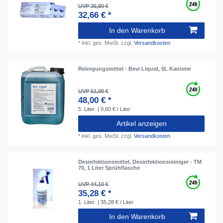
UVP 36,90 €
32,66 € *
In den Warenkorb
*
inkl. ges. MwSt.
zzgl.
Versandkosten
Reinigungsmittel - Bevi Liquid, 5L Kanister
UVP 51,00 €
48,00 € *
5
Liter
| 9,60 € / Liter
Artikel anzeigen
*
inkl. ges. MwSt.
zzgl.
Versandkosten
Desinfektionsmittel, Desinfektionsreiniger - TM
70, 1 Liter Sprühflasche
UVP 44,10 €
35,28 € *
1
Liter
| 35,28 € / Liter
In den Warenkorb