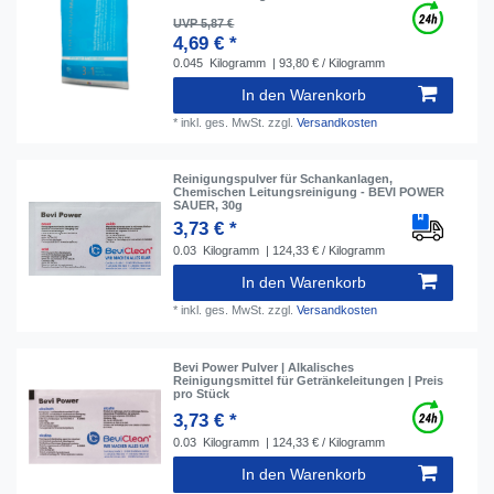
UVP 5,87 €
4,69 € *
0.045
Kilogramm
| 93,80 € / Kilogramm
In den Warenkorb
*
inkl. ges. MwSt.
zzgl.
Versandkosten
Reinigungspulver für Schankanlagen,
Chemischen Leitungsreinigung - BEVI POWER
SAUER, 30g
3,73 € *
0.03
Kilogramm
| 124,33 € / Kilogramm
In den Warenkorb
*
inkl. ges. MwSt.
zzgl.
Versandkosten
Bevi Power Pulver | Alkalisches
Reinigungsmittel für Getränkeleitungen | Preis
pro Stück
3,73 € *
0.03
Kilogramm
| 124,33 € / Kilogramm
In den Warenkorb