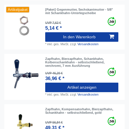
Artikelpaket
[Paket] Gegenmutter, Sechskantmutter - 5/8"
mit Schankhahn-Unterlegscheibe
UVP 7,62 €
5,14 € *
In den Warenkorb
*
inkl. ges. MwSt.
zzgl.
Versandkosten
Zapfhahn, Bierzapfhahn, Schankhahn,
Kolbenschankhahn - selbstschließend,
verchromt, 7 mm Ausführung
UVP 46,20 €
36,96 € *
Artikel anzeigen
*
inkl. ges. MwSt.
zzgl.
Versandkosten
Zapfhahn, Kompensatorhahn, Bierzapfhahn,
Schankhahn - selbstschließend, gold
UVP 56,84 €
49,31 € *