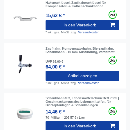
Hakenschlüssel, Zapfhahnschlüssel für
Kompensator- & Kolbenschankhähne
15,62 € *
In den Warenkorb
*
inkl. ges. MwSt.
zzgl.
Versandkosten
Zapfhahn, Kompensatorhahn, Bierzapfhahn,
Schankhahn - 10 mm Ausführung, verchromt
UVP 68,00 €
64,00 € *
Artikel anzeigen
*
inkl. ges. MwSt.
zzgl.
Versandkosten
Schankhahnfett, Lebensmittelschmierfett 70ml |
Geschmacksneutrales Lebensmittelfett für
Bierzapfanlagen & Schankanlagen
14,46 € *
70
Milliliter
| 206,57 € / Liter
In den Warenkorb