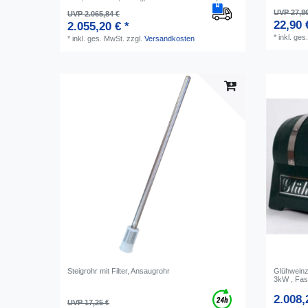
UVP 27,8
UVP 2.065,84 €
22,90 
2.055,20 € *
*
inkl. ges
*
inkl. ges. MwSt.
zzgl.
Versandkosten
Steigrohr mit Filter, Ansaugrohr
Glühweinz
3kW , Fass
2.008,
UVP 17,25 €