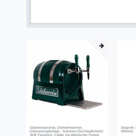
Glühweinautomat, Glühweinwärmer,
Steigrohr
Glühweinzapfanlage - Getränke-Durchlauferhitzer
400mm)
3kW, Fassform, 2-leitig, mit elektrischer Pumpe