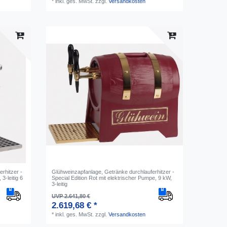
*
inkl. ges. MwSt.
zzgl.
Versandkosten
rhitzer -
Glühweinzapfanlage, Getränke durchlauferhitzer -
3-leitig 6
Special Edition Rot mit elektrischer Pumpe, 9 kW,
3-leitig
UVP 2.641,80 €
2.619,68 € *
*
inkl. ges. MwSt.
zzgl.
Versandkosten