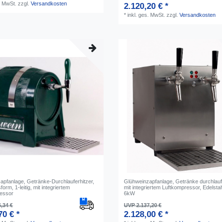
. MwSt.
zzgl.
Versandkosten
2.120,20 € *
*
inkl. ges. MwSt.
zzgl.
Versandkosten
apfanlage, Getränke-Durchlauferhitzer,
Glühweinzapfanlage, Getränke durchlaufe
orm, 1-leitig, mit integriertem
mit integriertem Luftkompressor, Edelstahl
essor
6kW
,34 €
UVP 2.137,20 €
70 € *
2.128,00 € *