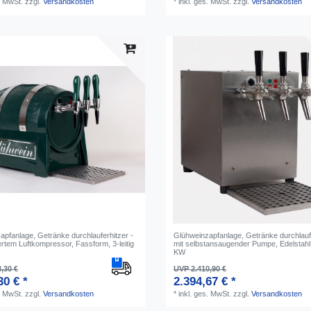
. MwSt.
zzgl.
Versandkosten
*
inkl. ges. MwSt.
zzgl.
Versandkosten
apfanlage, Getränke durchlauferhitzer -
Glühweinzapfanlage, Getränke durchlaufe
iertem Luftkompressor, Fassform, 3-leitig
mit selbstansaugender Pumpe, Edelstahl, 
KW
,30 €
UVP 2.410,90 €
30 € *
2.394,67 € *
. MwSt.
zzgl.
Versandkosten
*
inkl. ges. MwSt.
zzgl.
Versandkosten