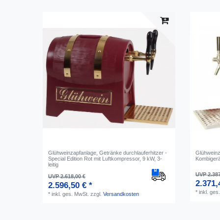
Glühweinzapfanlage, Getränke durchlauferhitzer -
Glühweinz
Special Edition Rot mit Luftkompressor, 9 kW, 3-
Kombigerät
leitig
UVP 2.387
UVP 2.618,00 €
2.371,
2.596,50 € *
*
inkl. ges
*
inkl. ges. MwSt.
zzgl.
Versandkosten