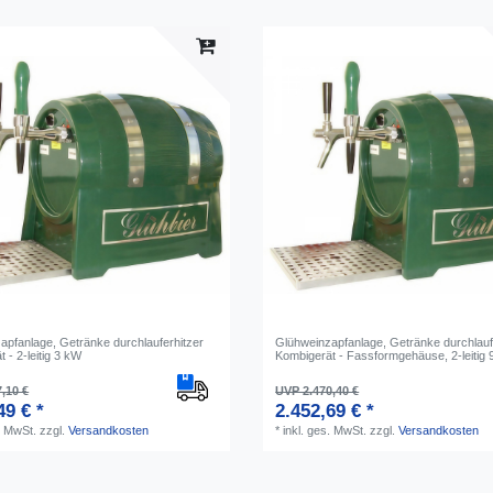
apfanlage, Getränke durchlauferhitzer
Glühweinzapfanlage, Getränke durchlauf
 - 2-leitig 3 kW
Kombigerät - Fassformgehäuse, 2-leitig
,10 €
UVP 2.470,40 €
49 € *
2.452,69 € *
. MwSt.
zzgl.
Versandkosten
*
inkl. ges. MwSt.
zzgl.
Versandkosten