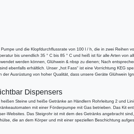
Pumpe und die Klopfdurchflussrate von 100 l / h, die in zwei Reihen vo
peratur bis unendlich 35 ° C bis 85 ° C und heiß ist für alle Arten von
h verwendet werden können, Glühwein & nbsp zu dienen; Nach entsprec
ind ebenfalls erhältlich. Unser „hot Fass“ ist eine Vorrichtung KEG sp
 der Ausrüstung von hoher Qualität, dass unsere Geräte Glühwein Ignit
ichtbar Dispensers
ßen Steine ​​und heiße Getränke an Händlern Rohrleitung 2 und Linie 3
tränkeautomaten mit einer Förderpumpe mit Gas betrieben. Das Kit ent
ser-Websites. Das Steigrohr ist mit dem des Getränks angebracht si
ülse, die an dem Körper und mit einer speziellen Beschichtung aufgesc