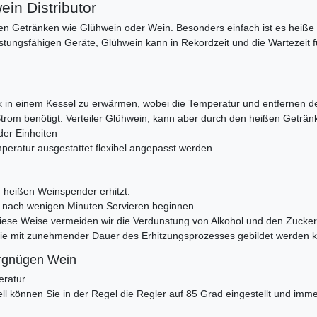
in Distributor
n Getränken wie Glühwein oder Wein. Besonders einfach ist es heiße 
stungsfähigen Geräte, Glühwein kann in Rekordzeit und die Wartezeit
nk in einem Kessel zu erwärmen, wobei die Temperatur und entferne
Strom benötigt. Verteiler Glühwein, kann aber durch den heißen Geträn
er Einheiten
mperatur ausgestattet flexibel angepasst werden.
in heißen Weinspender erhitzt.
ein nach wenigen Minuten Servieren beginnen.
iese Weise vermeiden wir die Verdunstung von Alkohol und den Zucker 
 die mit zunehmender Dauer des Erhitzungsprozesses gebildet werden 
ergnügen Wein
eratur
ll können Sie in der Regel die Regler auf 85 Grad eingestellt und imm