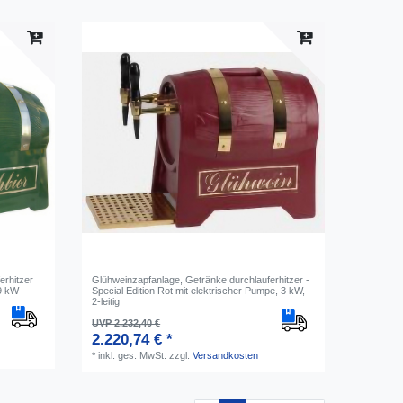
erhitzer
Glühweinzapfanlage, Getränke durchlauferhitzer -
 9 kW
Special Edition Rot mit elektrischer Pumpe, 3 kW,
2-leitig
UVP 2.232,40 €
2.220,74 € *
*
inkl. ges. MwSt.
zzgl.
Versandkosten