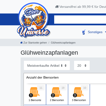
Versandfrei ab 99,99 € für Deu
Sonstiges
Zur Startseite gehen
Glühweinzapfanlagen
Glühweinzapfanlagen
Anzahl der Biersorten
11
19
10
1 Biersorte
2 Biersorten
3 Biersorten