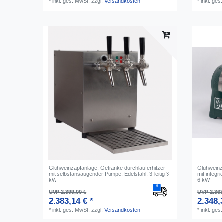
*
inkl. ges. MwSt.
zzgl.
Versandkosten
*
inkl. ges
Glühweinzapfanlage, Getränke durchlauferhitzer -
Glühweinz
mit selbstansaugender Pumpe, Edelstahl, 3-leitig 3
mit integr
kW
6 kW
UVP 2.399,00 €
UVP 2.363
2.383,14 € *
2.348,
*
inkl. ges. MwSt.
zzgl.
Versandkosten
*
inkl. ges