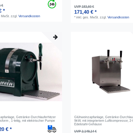
6 €
UVP 183,60 €
€ *
171,40 € *
. MwSt.
zzgl.
Versandkosten
*
inkl. ges. MwSt.
zzgl.
Versandkosten
apfanlage, Getränke-Durchlauferhitzer
Glühweinzapfanlage, Getränke-Durchlauf
form , 1-leitig, mit elektrischer Pumpe
9kW, mit integriertem Luftkompressor, 2-le
Edelstahl-Gehäuse
20 € *
UVP 2.149,14 €