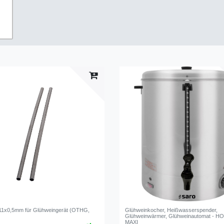
 11x0,5mm für Glühweingerät (OTHG,
Glühweinkocher, Heißwasserspender,
Glühweinwärmer, Glühweinautomat - H
MAXI