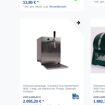
13,80 € *
*
inkl. ges
*
inkl. ges. MwSt.
zzgl.
Versandkosten
Glühweinzapfanlage, Getränke-Durchlauferhitzer
Glühweinz
9kW, 1-leitig, mit elektrischer Pumpe, Edelstahl-
3kW, Fassf
Gehäuse
Luftkompr
UVP 2.065,84 €
UVP 2.006
2.055,20 € *
1.882,