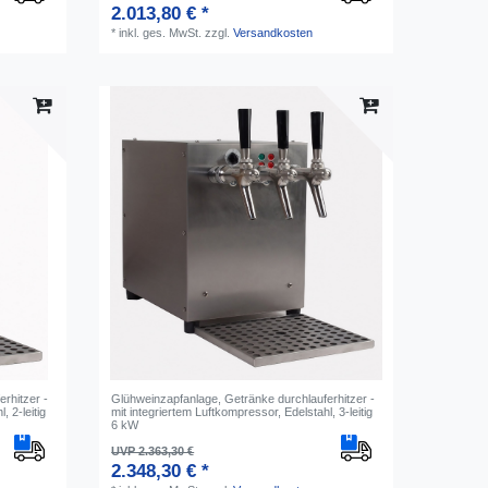
2.013,80 € *
*
inkl. ges. MwSt.
zzgl.
Versandkosten
rhitzer -
Glühweinzapfanlage, Getränke durchlauferhitzer -
, 2-leitig
mit integriertem Luftkompressor, Edelstahl, 3-leitig
6 kW
UVP 2.363,30 €
2.348,30 € *