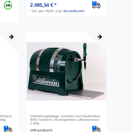
2.495,34 € *
*
inkl. ges. MwSt.
zzgl.
Versandkosten
erhitzer,
Glühweinzapfanlage, Getränke-Durchlauferhitzer,
itig,
9kW, Fassform, mit integriertem Luftkompressor,
2-leitig
UVP 2.149,14 €