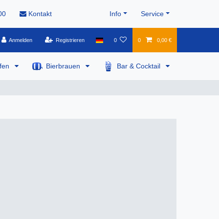
00
Kontakt
Info
Service
Anmelden
Registrieren
0
0
0,00 €
pfen
Bierbrauen
Bar & Cocktail