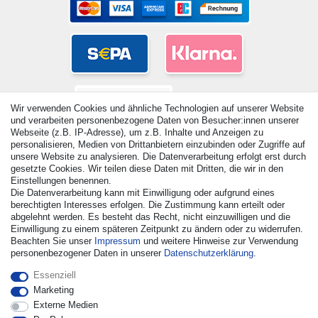
Wir verwenden Cookies und ähnliche Technologien auf unserer Website
und verarbeiten personenbezogene Daten von Besucher:innen unserer
Webseite (z.B. IP-Adresse), um z.B. Inhalte und Anzeigen zu
personalisieren, Medien von Drittanbietern einzubinden oder Zugriffe auf
unsere Website zu analysieren. Die Datenverarbeitung erfolgt erst durch
gesetzte Cookies. Wir teilen diese Daten mit Dritten, die wir in den
Einstellungen benennen.
© Copyright 2026 | Alle Rechte vorbehalten. - Alle Rechte
Die Datenverarbeitung kann mit Einwilligung oder aufgrund eines
vorbehalten. Preisangaben inkl. gesetzl. 19% MwSt. |
berechtigten Interesses erfolgen. Die Zustimmung kann erteilt oder
Grundpreise siehe Artikeldetail | *Gilt für Lieferungen nach
abgelehnt werden. Es besteht das Recht, nicht einzuwilligen und die
Deutschland!
Einwilligung zu einem späteren Zeitpunkt zu ändern oder zu widerrufen.
Beachten Sie unser
Impressum
und weitere Hinweise zur Verwendung
personenbezogener Daten in unserer
Daten­schutz­erklärung
.
Kontakt
Vertrag widerrufen
Essenziell
Marketing
Externe Medien