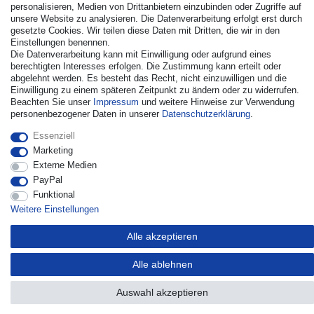
personalisieren, Medien von Drittanbietern einzubinden oder Zugriffe auf
unsere Website zu analysieren. Die Datenverarbeitung erfolgt erst durch
gesetzte Cookies. Wir teilen diese Daten mit Dritten, die wir in den
Einstellungen benennen.
Die Datenverarbeitung kann mit Einwilligung oder aufgrund eines
© Copyright 2026 | Alle Rechte vorbehalten. - Alle Rechte
berechtigten Interesses erfolgen. Die Zustimmung kann erteilt oder
vorbehalten. Preisangaben inkl. gesetzl. 19% MwSt. |
abgelehnt werden. Es besteht das Recht, nicht einzuwilligen und die
Grundpreise siehe Artikeldetail | *Gilt für Lieferungen nach
Einwilligung zu einem späteren Zeitpunkt zu ändern oder zu widerrufen.
Deutschland!
Beachten Sie unser
Impressum
und weitere Hinweise zur Verwendung
personenbezogener Daten in unserer
Daten­schutz­erklärung
.
Kontakt
Vertrag widerrufen
Essenziell
Marketing
Externe Medien
PayPal
Funktional
Weitere Einstellungen
Alle akzeptieren
Alle ablehnen
Auswahl akzeptieren