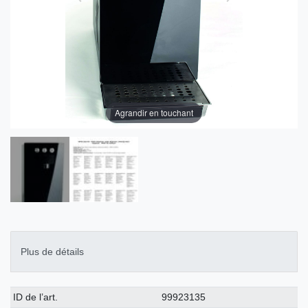
Agrandir en touchant
Plus de détails
Caractéristique
Valeur
ID de l’art.
99923135