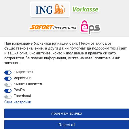
Ние използваме бисквитки на нашия сайт. Някои от тях са от
© Copyright 2026 | Всички права запазени. - All rights reserved.
съществено значение, а други да ни помогнат да подобрим този сайт
Prices incl. VAT. 19% VAT Basic prices see article detail | *
и вашия опит. бисквитките, които използваме и правата си като
Applies to deliveries to the UK!
потребител За повече информация, вижте нашата: политика и ни:
законно.
контакт
Withdraw from contract here
съществен
маркетинг
външен носител
PayPal
Functional
Още настройки
приемам всичко
Reject all