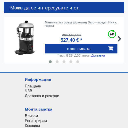
Може да се интересувате и от:
Машина за горещ шоколад Saro - модел Нина,
черна
RRP 565,10 €
527,40 € *
в кошницата
*
вкл. GES. ДДС.
плюс.
Доставка
Информация
Плащане
ЧЗВ
Доставка и разходи
Моята сметка
Влизам
Регистрирам
Кошница