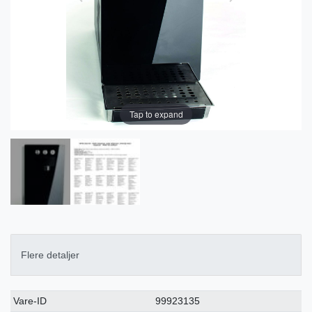
Tap to expand
Flere detaljer
Ceres::Template.singleItemTechnicalDataAttribute
Ceres::Template.singleItemTechnicalDataValue
Vare-ID
99923135