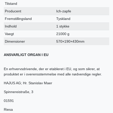
Tilstand
Producent
Ich-zapfe
Fremstillingsland
Tyskland
Indhold
1 stykke
Vaegt
21000 g
Dimensioner
570×190×430mm
ANSVARLIGT ORGAN I EU
En erhvervsdrivende, der er etableret i EU, og som sikrer, at
produktet er i overensstemmelse med alle nødvendige regler.
HAJUS AG; Hr. Stanislav Maer
Spinnereistraße
,
3
01591
Riesa