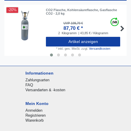
-20%
CO2 Flasche, Kohlensäureflasche, Gasflasche
CO2 - 2,0 kg
UVP 109,70 €
87,70 € *
2
Kilogramm
| 43,85 € / Kilogramm
Artikel anzeigen
*
inkl. ges. MwSt.
zzgl.
Versandkosten
Informationen
Zahlungsarten
FAQ
Versandarten & -kosten
Mein Konto
Anmelden
Registrieren
Warenkorb