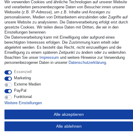
Wir verwenden Cookies und ähnliche Technologien auf unserer Website
und verarbeiten personenbezogene Daten von Besucher:innen unserer
Webseite (z.B. IP-Adresse), um z.B. Inhalte und Anzeigen zu
personalisieren, Medien von Drittanbietern einzubinden oder Zugriffe auf
unsere Website zu analysieren. Die Datenverarbeitung erfolgt erst durch
gesetzte Cookies. Wir teilen diese Daten mit Dritten, die wir in den
Einstellungen benennen.
Die Datenverarbeitung kann mit Einwilligung oder aufgrund eines
© Copyright 2026 | Alle Rechte vorbehalten. - Alle Rechte
berechtigten Interesses erfolgen. Die Zustimmung kann erteilt oder
abgelehnt werden. Es besteht das Recht, nicht einzuwilligen und die
vorbehalten. Preisangaben inkl. gesetzl. 19% MwSt. |
Einwilligung zu einem späteren Zeitpunkt zu ändern oder zu widerrufen.
Grundpreise siehe Artikeldetail | *Gilt für Lieferungen nach
Beachten Sie unser
Impressum
und weitere Hinweise zur Verwendung
Deutschland!
personenbezogener Daten in unserer
Daten­schutz­erklärung
.
Kontakt
Vertrag widerrufen
Essenziell
Marketing
Externe Medien
PayPal
Funktional
Weitere Einstellungen
Alle akzeptieren
Alle ablehnen