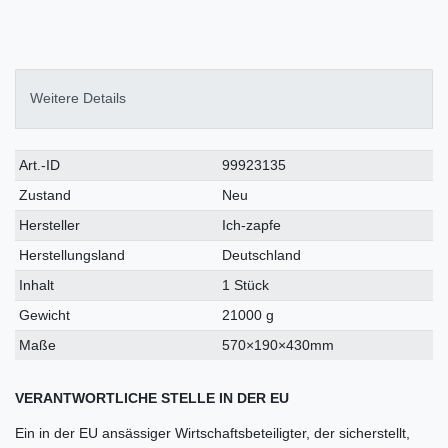
Weitere Details
Technisches
Wert
Art.-ID
99923135
Merkmal
Zustand
Neu
Hersteller
Ich-zapfe
Herstellungsland
Deutschland
Inhalt
1 Stück
Gewicht
21000 g
Maße
570×190×430mm
VERANTWORTLICHE STELLE IN DER EU
Ein in der EU ansässiger Wirtschaftsbeteiligter, der sicherstellt,