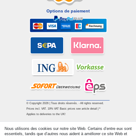
Options de paiement
© Copyright 2026 | Tous droits réservés. - All rights reserved.
Prices incl. VAT. 19% VAT Basic prices see article detail | *
Applies to deliveries to the UK!
Nous utilisons des cookies sur notre site Web. Certains d’entre eux sont
Contact
Rétracter le contrat ici
essentiels, tandis que d’autres nous aident à améliorer ce site Web et