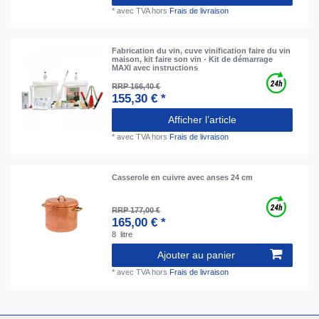
*
avec TVA
hors
Frais de livraison
Fabrication du vin, cuve vinification faire du vin
maison, kit faire son vin - Kit de démarrage
MAXI avec instructions
RRP 166,40 €
155,30 € *
Afficher l’article
*
avec TVA
hors
Frais de livraison
Casserole en cuivre avec anses 24 cm
RRP 177,00 €
165,00 € *
8
litre
Ajouter au panier
*
avec TVA
hors
Frais de livraison