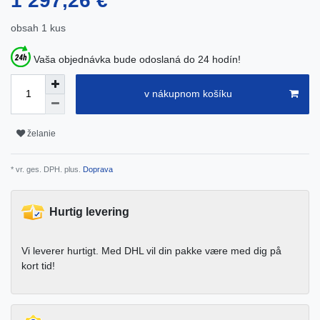
1 297,26 €
obsah
1
kus
Vaša objednávka bude odoslaná do 24 hodín!
v nákupnom košíku
želanie
* vr. ges. DPH. plus.
Doprava
Hurtig levering
Vi leverer hurtigt. Med DHL vil din pakke være med dig på
kort tid!