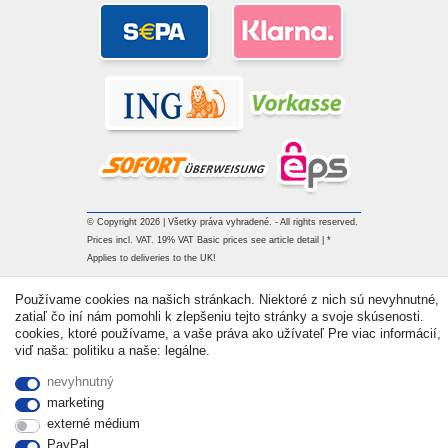
© Copyright 2026 | Všetky práva vyhradené. - All rights reserved.
Prices incl. VAT. 19% VAT Basic prices see article detail | *
Applies to deliveries to the UK!
Používame cookies na našich stránkach. Niektoré z nich sú nevyhnutné,
Kontakt
Withdraw from contract here
zatiaľ čo iní nám pomohli k zlepšeniu tejto stránky a svoje skúsenosti.
cookies, ktoré používame, a vaše práva ako užívateľ Pre viac informácií,
viď naša: politiku a naše: legálne.
nevyhnutný
marketing
externé médium
PayPal