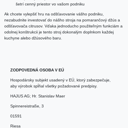
šetrí cenný priestor vo vašom podniku
Ak chcete vylepšiť hru na odšťavovanie vášho podniku,
nezabudnite investovať do nášho stroja na pomarančový džús a
odšťavovača citrusov. Vďaka jednoducho použiteľným funkciám a
odolnej konštrukcii je tento stroj dokonalým doplnkom každej
kuchyne alebo džúsového baru.
ZODPOVEDNÁ OSOBA V EÚ
Hospodársky subjekt usadený v EÚ, ktorý zabezpečuje,
aby výrobok spĺňal všetky požadované predpisy.
HAJUS AG; Hr. Stanislav Maer
Spinnereistraße
,
3
01591
Riesa