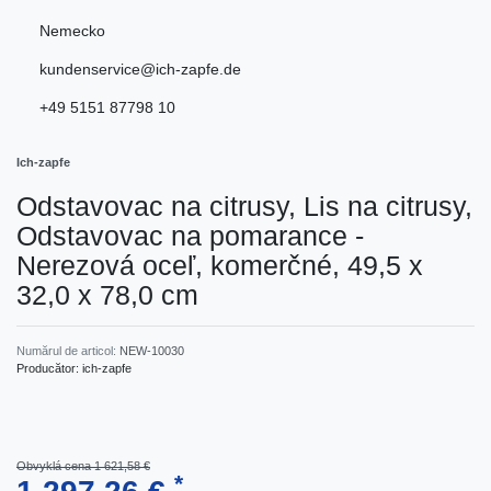
Nemecko
kundenservice@ich-zapfe.de
+49 5151 87798 10
Ich-zapfe
Odstavovac na citrusy, Lis na citrusy,
Odstavovac na pomarance -
Nerezová oceľ, komerčné, 49,5 x
32,0 x 78,0 cm
Numărul de articol:
NEW-10030
Producător:
ich-zapfe
Obvyklá cena 1 621,58 €
*