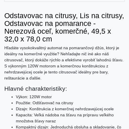
Odstavovac na citrusy, Lis na citrusy,
Odstavovac na pomarance -
Nerezová oceľ, komerčné, 49,5 x
32,0 x 78,0 cm
Hľadáte vysokokvalitný automat na pomarančový džús, ktorý je
ideálny na komerčné využitie? Nehľadajte nič iné ako náš
citrusovač, ktorý dokáže rýchlo a efektívne vyrobiť lahodnú šťavu.
S výkonným 120W motorom a komerčnou konštrukciou z
nehrdzavejúcej ocele je tento citrusovač ideálny pre bary,
reštaurácie a ďalšie.
Hlavné charakteristiky:
Výkon: 120W motor
Použitie: Odšťavovač na citrusy
Dizajn: Konštrukcia z komerčnej nehrdzavejúcej ocele
Kapacita: Veľká nádoba na šťavu na prípravu veľkého
množstva šťavy naraz
Kompaktný dizajn: Jednoduchá obsluha a skladovanie, čo