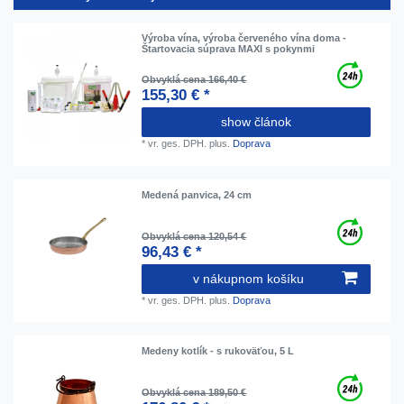
Výroba vína, výroba červeného vína doma -
Štartovacia súprava MAXI s pokynmi
Obvyklá cena 166,40 €
155,30 € *
show článok
*
vr. ges. DPH.
plus.
Doprava
Medená panvica, 24 cm
Obvyklá cena 120,54 €
96,43 € *
v nákupnom košíku
*
vr. ges. DPH.
plus.
Doprava
Medeny kotlík - s rukoväťou, 5 L
Obvyklá cena 189,50 €