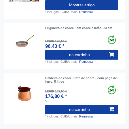
Mostrar artigo
*
incl. ges. CUBA.
mais.
Remessa
Frigideira de cobre - em cobre e latão, 24 cm
MSRP 120,54 €
96,43 € *
no carrinho
*
incl. ges. CUBA.
mais.
Remessa
Caldeira de cobre, Pote de cobre - com pega de
ferro, 5 litros
MSRP 189,50 €
176,80 € *
5
no carrinho
*
incl. ges. CUBA.
mais.
Remessa