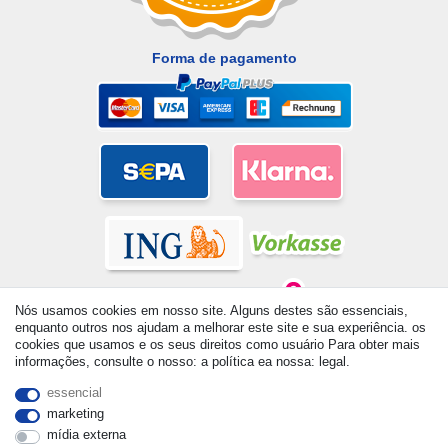
Forma de pagamento
Nós usamos cookies em nosso site. Alguns destes são essenciais,
enquanto outros nos ajudam a melhorar este site e sua experiência. os
cookies que usamos e os seus direitos como usuário Para obter mais
informações, consulte o nosso: a política ea nossa: legal.
© Copyright 2026 | Todos os direitos reservados. - All rights
reserved. Prices incl. VAT. 19% VAT Basic prices see article detail
essencial
| * Applies to deliveries to the UK!
marketing
mídia externa