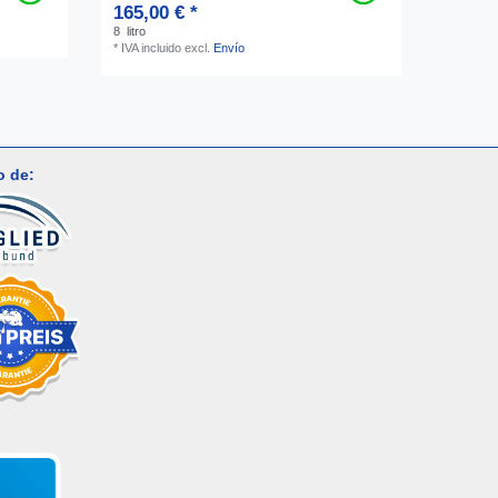
165,00 € *
8
litro
*
IVA incluido
excl.
Envío
o de: