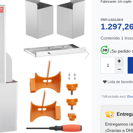
Fabricante:
ich-zapfe
PRP 1.621,58 €
1.297,2
Contenido
1
troz
¡Su pedido 
Lista de favorit
* IVA incluido excl.
Env
Entreg
Entregamos rá
¡Gracias a DH