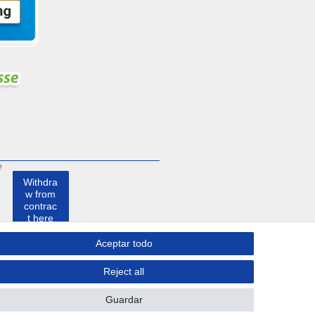
!
Withdra
w from
contrac
t here
Aceptar todo
Contacto
Reject all
Guardar