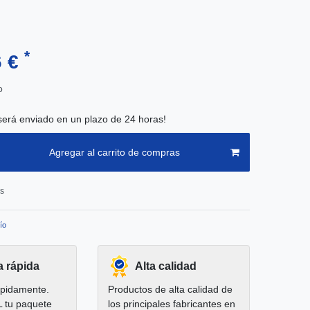
*
6 €
o
será enviado en un plazo de 24 horas!
Agregar al carrito de compras
os
ío
a rápida
Alta calidad
pidamente.
Productos de alta calidad de
L tu paquete
los principales fabricantes en