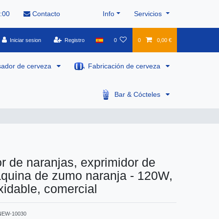
8:00
Contacto
Info
Servicios
Iniciar sesion
Registro
0
0
0,00 €
sador de cerveza
Fabricación de cerveza
Bar & Cócteles
r de naranjas, exprimidor de
quina de zumo naranja - 120W,
xidable, comercial
NEW-10030