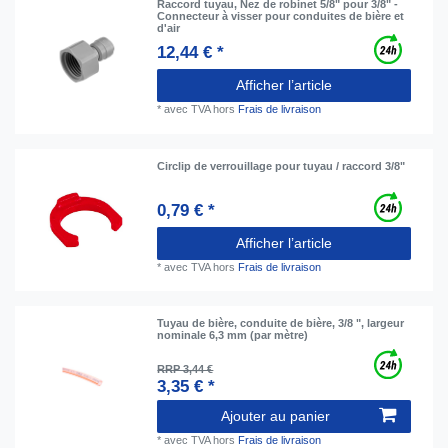
Raccord tuyau, Nez de robinet 5/8" pour 3/8" -
Connecteur à visser pour conduites de bière et
d'air
12,44 € *
Afficher l’article
*
avec TVA
hors
Frais de livraison
Circlip de verrouillage pour tuyau / raccord 3/8"
0,79 € *
Afficher l’article
*
avec TVA
hors
Frais de livraison
Tuyau de bière, conduite de bière, 3/8 ", largeur
nominale 6,3 mm (par mètre)
RRP 3,44 €
3,35 € *
Ajouter au panier
*
avec TVA
hors
Frais de livraison